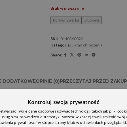
Brak w magazynie
Porównywarka
Ulubione
SKU:
0140360020
Kategoria:
Układ chłodzenia
Share:
E DODATKOWE
OPINIE (0)
PRZECZYTAJ PRZED ZAKU
Kontroluj swoją prywatność
twarzać Twoje dane osobowe i używać technologii takich jak pliki cooki
 usług oraz prowadzenia statystyk. Możesz w każdej chwili zmienić swój
tawienia prywatności" w stopce strony i/lub w ustawieniach przeglądarki.