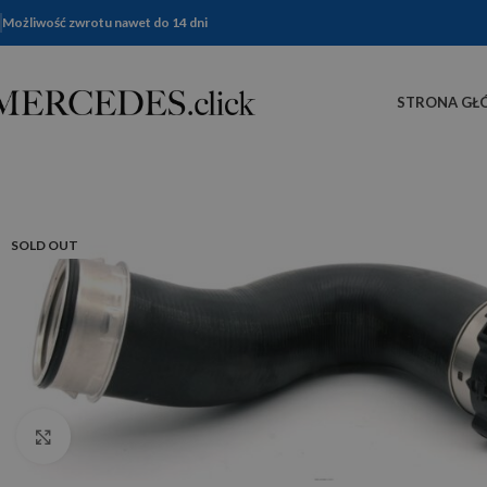
Możliwość zwrotu nawet do 14 dni
STRONA GŁ
SOLD OUT
Click to enlarge