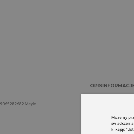
OPIS
INFORMACJ
9065282682 Meyle
Możemy prze
świadczenia
klikając "Us