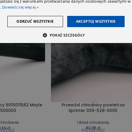
zgadzasz się z warunkami przetwarzania danych osobowych zawartymi w 
.
Dowiedz się więcej »
ODRZUĆ WSZYSTKIE
AKCEPTUJ WSZYSTKIE
SOLD OUT
POKAŻ SZCZEGÓŁY
cy 9015011582 Meyle
Przewód chłodnicy powietrza
0500003
Sprinter 039-528-0005
chłodzenia
Układ chłodzenia
0,16
zł
82,09
zł
5011582
9015285482