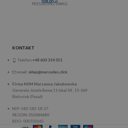
308,00
zł
9015283982 SWAG
901528
KONTAKT
Telefon:
+48 603 314 051
email:
sklep@mercedes.click
Firma MJM Marzanna Jakubowska
Generała Józefa Bema 11 lokal 58 , 15-369
Białystok (Pasaż)
NIP: 542-182-18-37
REGON: 050384680
BDO: 000733165