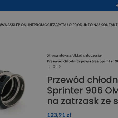
ÓWNA
SKLEP ONLINE
PROMOCJE
ZAPYTAJ O PRODUKT
O NAS
KONTAKT
Strona główna
Układ chłodzenia
Przewód chłodnicy powietrza Sprinter 9
Przewód chłodn
Sprinter 906 O
na zatrzask ze 
123,91
zł