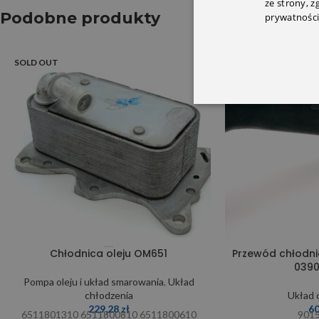
ze strony, 
Podobne produkty
prywatności
SOLD OUT
SOLD OUT
Chłodnica oleju OM651
Przewód chłodni
039
Pompa oleju i układ smarowania
,
Układ
chłodzenia
Układ 
229,28
zł
6
6511801310 6511800810 6511800610
901