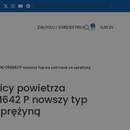
GALERIA WASZYCH MERCEDESÓW
DEKODER VIN
0
ZALOGUJ / ZAREJESTRUJ
0,00
ZŁ
06 OM642 P nowszy typ na zatrzask ze sprężyną
icy powietrza
M642 P nowszy typ
sprężyną