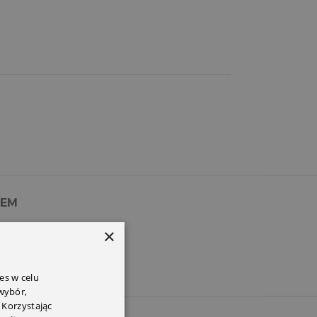
PEM
×
es w celu
 wybór,
 Korzystając