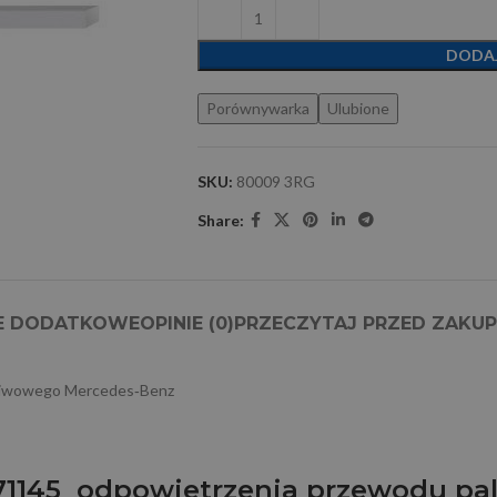
DODA
Porównywarka
Ulubione
SKU:
80009 3RG
Share:
E DODATKOWE
OPINIE (0)
PRZECZYTAJ PRZED ZAKU
aliwowego Mercedes‑Benz
871145 odpowietrzenia przewodu p