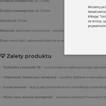
Średnica zewnętrzna:
ok. 7,5 mm
Możemy prze
Średnica wewnętrzna:
ok. 3,2 mm
świadczenia
klikając "Us
Szerokość:
25 mm
ze strony, 
prywatności
Materiał:
elastomer syntetyczny – wysoka odporność na benzynę, oleje 
Stan:
nowa część, pakowana luzem lub w opakowaniu zbiorczym (pack 10
💡
Zalety produktu
✅
Dokładny zamiennik OE
– suchy przepływ paliwa pozostaje zabezp
✅
Odporność chemiczna i termiczna
– szczelne działanie w warunkach 
✅
Łatwy montaż
– plug & play, bez konieczności modyfikacji przewodu
✅
Niska cena, wysoka dostępność
– również w pakietach hurtowych (n