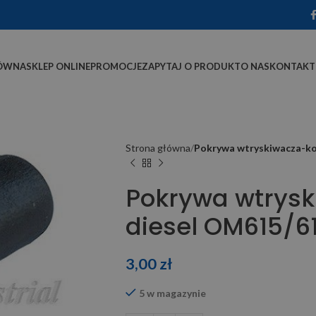
ÓWNA
SKLEP ONLINE
PROMOCJE
ZAPYTAJ O PRODUKT
O NAS
KONTAKT
Strona główna
Pokrywa wtryskiwacza-k
Pokrywa wtrys
diesel OM615/6
3,00
zł
5 w magazynie