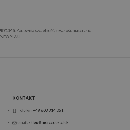
9871145
. Zapewnia szczelność, trwałość materiału,
AN/NEOPLAN.
KONTAKT
Telefon:
+48 603 314 051
email:
sklep@mercedes.click