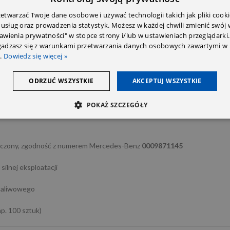
twarzać Twoje dane osobowe i używać technologii takich jak pliki cooki
 usług oraz prowadzenia statystyk. Możesz w każdej chwili zmienić swój
tawienia prywatności" w stopce strony i/lub w ustawieniach przeglądarki.
zgadzasz się z warunkami przetwarzania danych osobowych zawartymi w 
.
Dowiedz się więcej »
i skrajne temperatury
ODRZUĆ WSZYSTKIE
AKCEPTUJ WSZYSTKIE
0 sztuk dostępny)
POKAŻ SZCZEGÓŁY
ieczony, zgodność z numerem Mercedes-Benz
0009871145
silnej eksploatacji
 paliwowego
p. 100 sztuk)