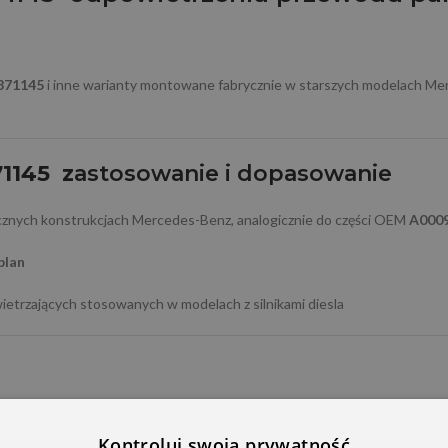
9871145
i inne warianty montowane fabrycznie w starszych modelach Mer
71145 z
astosowanie i dopasowanie
znych konstrukcjach Mercedes-Benz, analogicznie do części OEM
A000
plan
trzających stosowanych w modelach z silnikami diesla
Kontroluj swoją prywatność