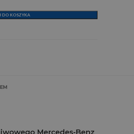
J DO KOSZYKA
PEM
aliwowego Mercedes‑Benz