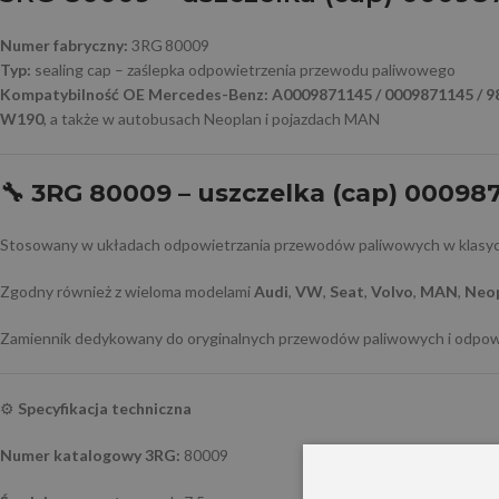
Numer fabryczny:
3RG 80009
Typ:
sealing cap – zaślepka odpowietrzenia przewodu paliwowego
Kompatybilność OE Mercedes-Benz:
A0009871145 / 0009871145 / 
W190
, a także w autobusach Neoplan i pojazdach MAN
🔧 3RG 80009 – uszczelka (cap) 00098
Stosowany w układach odpowietrzania przewodów paliwowych w klasyc
Zgodny również z wieloma modelami
Audi
,
VW
,
Seat
,
Volvo
,
MAN
,
Neo
Zamiennik dedykowany do oryginalnych przewodów paliwowych i odpowie
⚙️
Specyfikacja techniczna
Numer katalogowy 3RG:
80009