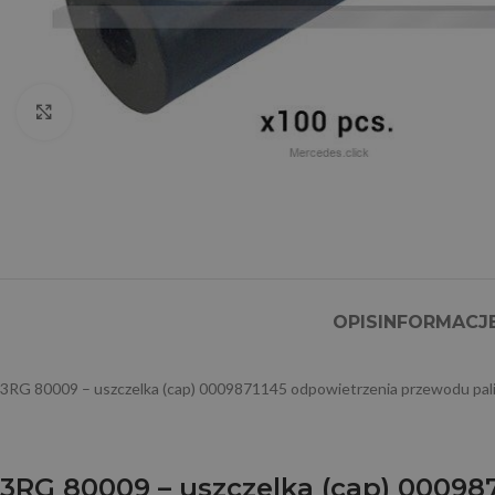
Click to enlarge
OPIS
INFORMACJ
3RG 80009 – uszczelka (cap) 0009871145 odpowietrzenia przewodu p
3RG 80009 – uszczelka (cap) 0009