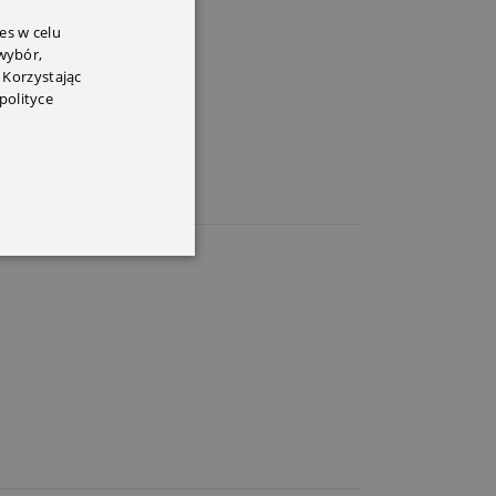
es w celu
 wybór,
 Korzystając
polityce