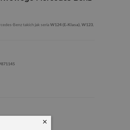
cedes-Benz takich jak seria
W124 (E‑Klasa)
,
W123
,
9871145
×