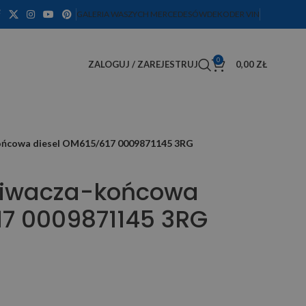
GALERIA WASZYCH MERCEDESÓW
DEKODER VIN
0
ZALOGUJ / ZAREJESTRUJ
0,00
ZŁ
ońcowa diesel OM615/617 0009871145 3RG
kiwacza-końcowa
17 0009871145 3RG