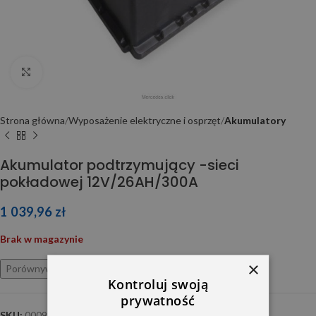
Click to enlarge
Strona główna
Wyposażenie elektryczne i osprzęt
Akumulatory
Akumulator podtrzymujący -sieci
pokładowej 12V/26AH/300A
1 039,96
zł
Brak w magazynie
×
Porównywarka
Ulubione
Kontroluj swoją
prywatność
SKU:
0009828604