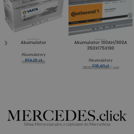
Akumulator
Akumulator 100AH/900A
350X175X190
Akumulatory
856,01
zł
Akumulatory
VA595901085
505,60
zł
2800012026280 Conti
Sklep Motoryzacyjny z częściami do Mercedesa