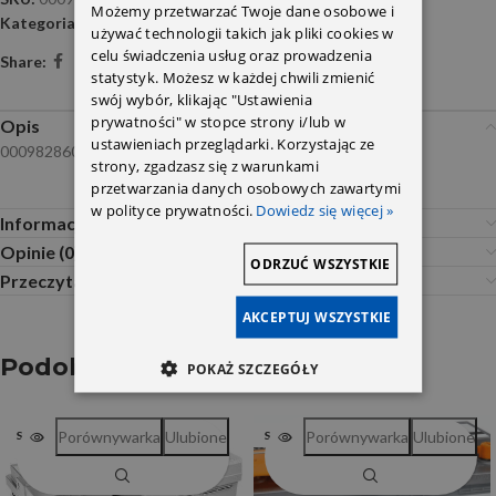
Możemy przetwarzać Twoje dane osobowe i
Kategoria:
Akumulatory
używać technologii takich jak pliki cookies w
celu świadczenia usług oraz prowadzenia
Share:
statystyk. Możesz w każdej chwili zmienić
swój wybór, klikając "Ustawienia
prywatności" w stopce strony i/lub w
Opis
ustawieniach przeglądarki. Korzystając ze
0009828604
strony, zgadzasz się z warunkami
przetwarzania danych osobowych zawartymi
w polityce prywatności.
Dowiedz się więcej »
Informacje dodatkowe
Opinie (0)
ODRZUĆ WSZYSTKIE
Przeczytaj Przed Zakupem
AKCEPTUJ WSZYSTKIE
Podobne produkty
POKAŻ SZCZEGÓŁY
Porównywarka
Ulubione
Porównywarka
Ulubione
SOLD OUT
SOLD OUT