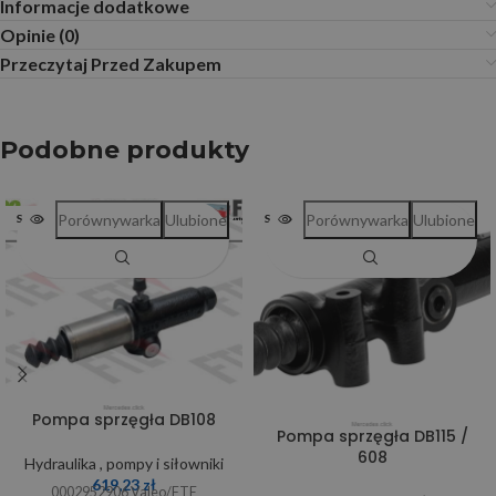
Informacje dodatkowe
Opinie (0)
Przeczytaj Przed Zakupem
Podobne produkty
Porównywarka
Ulubione
Porównywarka
Ulubione
SOLD OUT
SOLD OUT
Pompa sprzęgła DB108
Pompa sprzęgła DB115 /
608
Hydraulika , pompy i siłowniki
619,23
zł
0002952906 Valeo/FTE