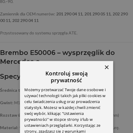
80.–90.
Zamiennik dla OEM numerów:
201 290 04 11
,
201 290 05 11
,
202 290
00 11
,
202 290 04 11
Przystosowany do systemu sprzęgła ATE.
Brembo E50006 – wysprzęglik do
Mercedes‑a
×
Kontroluj swoją
Specyfikacja techniczna
prywatność
Możemy przetwarzać Twoje dane osobowe i
Średnica tłoka:
23,81 mm
używać technologii takich jak pliki cookies w
celu świadczenia usług oraz prowadzenia
Gwint:
M12 × 1
statystyk. Możesz w każdej chwili zmienić
swój wybór, klikając "Ustawienia
Rozstaw śrub mocujących:
ok. 58,6 mm (różne modele: 57,2 mm)
prywatności" w stopce strony i/lub w
ustawieniach przeglądarki. Korzystając ze
Material:
🔩 żeliwo – trwałe, odporne na ciśnienie i temperaturę.
strony, zgadzasz się z warunkami