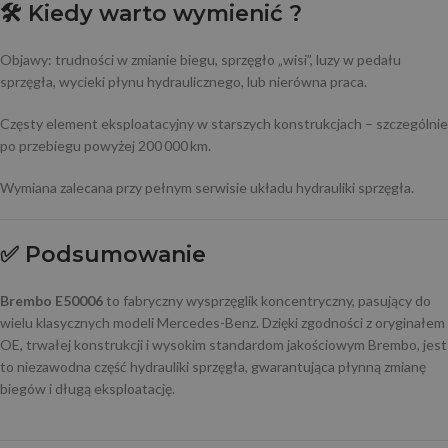
🛠️
Kiedy warto wymienić ?
Objawy: trudności w zmianie biegu, sprzęgło „wisi”, luzy w pedału
sprzęgła, wycieki płynu hydraulicznego, lub nierówna praca.
Częsty element eksploatacyjny w starszych konstrukcjach – szczególnie
po przebiegu powyżej 200 000 km.
Wymiana zalecana przy pełnym serwisie układu hydrauliki sprzęgła.
✅
Podsumowanie
Brembo E50006
to fabryczny wysprzęglik koncentryczny, pasujący do
wielu klasycznych modeli Mercedes-Benz. Dzięki zgodności z oryginałem
OE, trwałej konstrukcji i wysokim standardom jakościowym Brembo, jest
to niezawodna część hydrauliki sprzęgła, gwarantująca płynną zmianę
biegów i długą eksploatację.