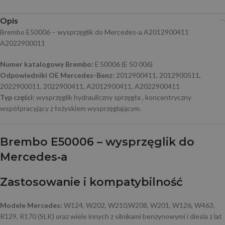
Opis
Brembo E50006 – wysprzęglik do Mercedes‑a A2012900411
A2022900011
Numer katalogowy Brembo:
E 50006 (E 50 006)
Odpowiedniki OE Mercedes-Benz:
2012900411, 2012900511,
2022900011, 2022900411, A2012900411, A2022900411
Typ części:
wysprzęglik hydrauliczny sprzęgła , koncentryczny
współpracyjący z łożyskiem wysprzęglającym.
Brembo E50006 – wysprzęglik do
Mercedes‑a
Zastosowanie i kompatybilność
Modele Mercedes:
W124, W202, W210,W208, W201, W126, W463,
R129, R170 (SLK) oraz wiele innych z silnikami benzynowymi i diesla z lat