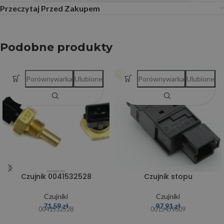
Przeczytaj Przed Zakupem
Podobne produkty
Porównywarka
Ulubione
Porównywarka
Ulubione
Czujnik 0041532528
Czujnik stopu
Czujniki
Czujniki
71,59
zł
97,91
zł
0041532528
0015459609