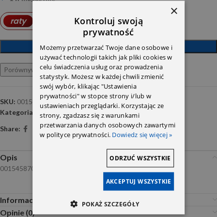
×
Kontroluj swoją
5,78
PLN
raty
od
prywatność
DODAJ DO KOSZYKA
Możemy przetwarzać Twoje dane osobowe i
używać technologii takich jak pliki cookies w
celu świadczenia usług oraz prowadzenia
Porównywarka
Ulubione
statystyk. Możesz w każdej chwili zmienić
swój wybór, klikając "Ustawienia
prywatności" w stopce strony i/lub w
SKU:
0015458709
ustawieniach przeglądarki. Korzystając ze
Kategoria:
Czujniki
strony, zgadzasz się z warunkami
przetwarzania danych osobowych zawartymi
Share:
w polityce prywatności.
Dowiedz się więcej »
Opis
ODRZUĆ WSZYSTKIE
0015458709
AKCEPTUJ WSZYSTKIE
Informacje dodatkowe
POKAŻ SZCZEGÓŁY
Opinie (0)