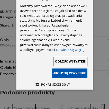
Możemy przetwarzać Twoje dane osobowe i
używać technologii takich jak pliki cookies w
SKU:
FE100090
celu świadczenia usług oraz prowadzenia
Kategoria:
Czujniki naprężenia i wysokości
statystyk. Możesz w każdej chwili zmienić
swój wybór, klikając "Ustawienia
Share:
prywatności" w stopce strony i/lub w
ustawieniach przeglądarki. Korzystając ze
Opis
strony, zgadzasz się z warunkami
przetwarzania danych osobowych zawartymi
0045429918
w polityce prywatności.
Dowiedz się więcej »
Informacje dodatkowe
ODRZUĆ WSZYSTKIE
Opinie (0)
AKCEPTUJ WSZYSTKIE
Przeczytaj Przed Zakupem
POKAŻ SZCZEGÓŁY
Podobne produkty
Porównywarka
Ulubione
Porównywarka
Ulubione
SOLD OUT