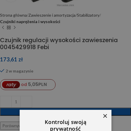
Strona główna
Zawieszenie i amortyzacja
Stabilizatory
Czujniki naprężenia i wysokości
Czujnik regulacji wysokości zawieszenia
0045429918 Febi
173,61
zł
2 w magazynie
5,05
PLN
raty
od
DODAJ DO KOSZYKA
×
Kontroluj swoją
Porównywarka
Ulubione
prywatność