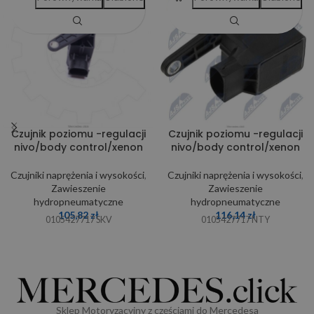
Czujnik poziomu -regulacji
Czujnik poziomu -regulacji
nivo/body control/xenon
nivo/body control/xenon
Czujniki naprężenia i wysokości
,
Czujniki naprężenia i wysokości
,
Zawieszenie
Zawieszenie
hydropneumatyczne
hydropneumatyczne
105,82
zł
116,14
zł
0105427717 SKV
0105427717 NTY
Sklep Motoryzacyjny z częściami do Mercedesa