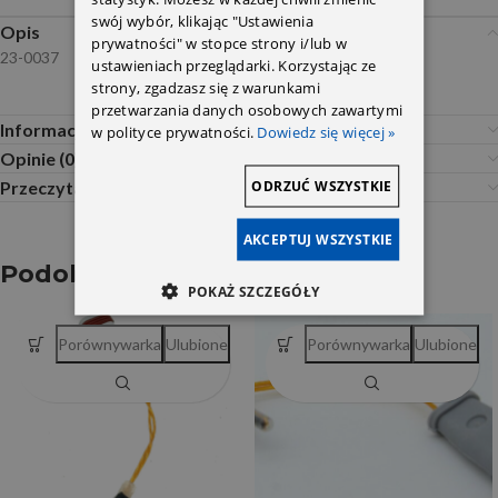
swój wybór, klikając "Ustawienia
Opis
prywatności" w stopce strony i/lub w
23-0037
ustawieniach przeglądarki. Korzystając ze
strony, zgadzasz się z warunkami
przetwarzania danych osobowych zawartymi
Informacje dodatkowe
w polityce prywatności.
Dowiedz się więcej »
Opinie (0)
ODRZUĆ WSZYSTKIE
Przeczytaj Przed Zakupem
AKCEPTUJ WSZYSTKIE
Podobne produkty
POKAŻ SZCZEGÓŁY
Porównywarka
Ulubione
Porównywarka
Ulubione