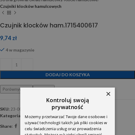
Czujniki klocków hamulcowych
Czujnik klocków ham.1715400617
9,74
zł
4 w magazynie
DODAJ DO KOSZYKA
Porównywarka
Ulubione
×
Kontroluj swoją
prywatność
SKU:
23-0037
Kategoria:
Czujniki klocków hamulcowych
Możemy przetwarzać Twoje dane osobowe i
używać technologii takich jak pliki cookies w
Share:
celu świadczenia usług oraz prowadzenia
statystyk. Możesz w każdej chwili zmienić