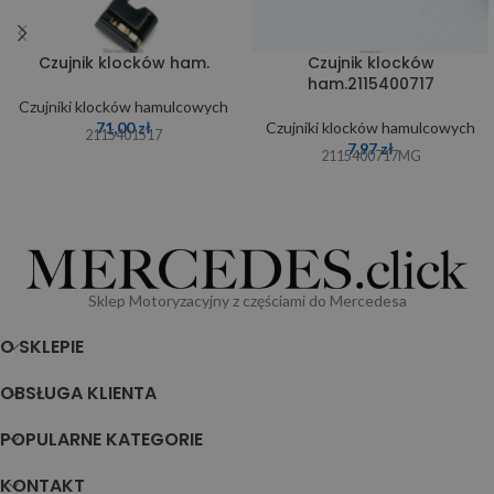
Czujnik klocków ham.
Czujnik klocków
ham.2115400717
Czujniki klocków hamulcowych
71,00
zł
Czujniki klocków hamulcowych
2115401517
7,97
zł
2115400717MG
Sklep Motoryzacyjny z częściami do Mercedesa
O SKLEPIE
OBSŁUGA KLIENTA
POPULARNE KATEGORIE
KONTAKT