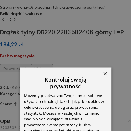
Strona główna
Oś przednia i tylna
Zawieszenie osi tylnej
Belki drązki i wahacze
Drążek tylny DB220 2203502406 górny L=P
194,22
zł
Brak w magazynie
Porównywarka
Ulubione
×
Kontroluj swoją
prywatność
SKU:
0160350020
Kategoria:
Belki drązki i wahacze
Możemy przetwarzać Twoje dane osobowe i
używać technologii takich jak pliki cookies w
Share:
celu świadczenia usług oraz prowadzenia
statystyk. Możesz w każdej chwili zmienić
swój wybór, klikając "Ustawienia
Opis
prywatności" w stopce strony i/lub w
2203502406
ustawieniach przeglądarki. Korzystając ze