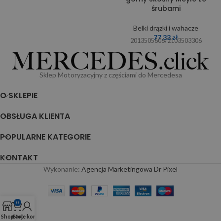
śrubami
Belki drązki i wahacze
77,33
zł
2013505606/2103503306
Sklep Motoryzacyjny z częściami do Mercedesa
O SKLEPIE
OBSŁUGA KLIENTA
POPULARNE KATEGORIE
KONTAKT
Wykonanie:
Agencja Marketingowa Dr Pixel
0
Shop
Cart
Moje konto