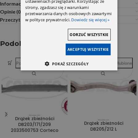
ustawieniach przeglądarki. Korzystając ze
Informacje dodatkowe
strony, zgadzasz się z warunkami
Opinie (0)
przetwarzania danych osobowych zawartymi
Przeczytaj Przed Zakupem
w polityce prywatności.
Dowiedz się więcej »
ODRZUĆ WSZYSTKIE
Podobne produkty
AKCEPTUJ WSZYSTKIE
Porównywarka
Ulubione
Porównywarka
Ulubione
SOLD OUT
POKAŻ SZCZEGÓŁY
Drążek zbieżności
Drążek zbieżności
DB203/171/209
DB205/212 L
2033500753 Corteco