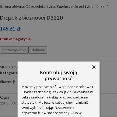
Strona główna
Oś przednia i tylna
Zawieszenie osi tylnej
Drążek zbieżności DB220
145,61
zł
Brak w magazynie
Porównywarka
Ulubione
×
SKU:
0160350051
Kontroluj swoją
Kategoria:
Zawieszenie osi tylnej
prywatność
Share:
Możemy przetwarzać Twoje dane osobowe i
używać technologii takich jak pliki cookies w
Opis
celu świadczenia usług oraz prowadzenia
statystyk. Możesz w każdej chwili zmienić
2203500153 2203500453
swój wybór, klikając "Ustawienia
prywatności" w stopce strony i/lub w