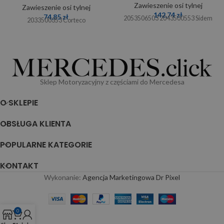
Zawieszenie osi tylnej
Zawieszenie osi tylnej
142,74
zł
74,85
zł
2053506503 2043500553 Sidem
2033500353 Corteco
Sklep Motoryzacyjny z częściami do Mercedesa
O SKLEPIE
OBSŁUGA KLIENTA
POPULARNE KATEGORIE
KONTAKT
Wykonanie:
Agencja Marketingowa Dr Pixel
0