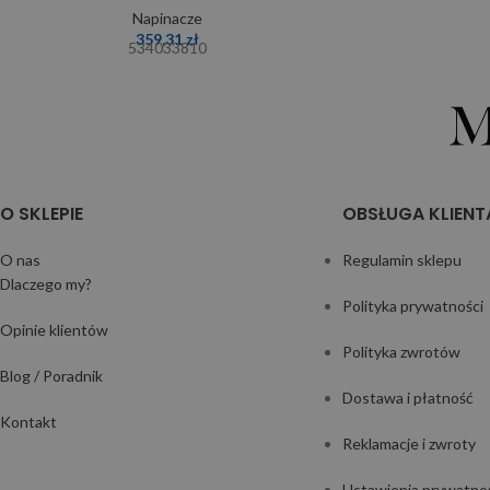
Napinacze
359,31
zł
534033810
O SKLEPIE
OBSŁUGA KLIENT
O nas
Regulamin sklepu
Dlaczego my?
Polityka prywatności
Opinie klientów
Polityka zwrotów
Blog / Poradnik
Dostawa i płatność
Kontakt
Reklamacje i zwroty
Ustawienia prywatno