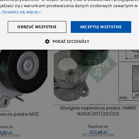
zgadzasz się z warunkami przetwarzania danych osobowych zawartymi w 
.
Dowiedz się więcej »
ODRZUĆ WSZYSTKIE
AKCEPTUJ WSZYSTKIE
SOLD OUT
POKAŻ SZCZEGÓŁY
Dźwignia napinacza paska OM651
W204/207/221/212
nacza paska M112
Napinacze
inacze
317,68
zł
8,85
zł
6512001370 Ina
00970 Ina