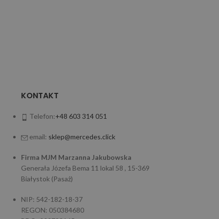
KONTAKT
Telefon:
+48 603 314 051
email:
sklep@mercedes.click
Firma MJM Marzanna Jakubowska
Generała Józefa Bema 11 lokal 58 , 15-369
Białystok (Pasaż)
NIP: 542-182-18-37
REGON: 050384680