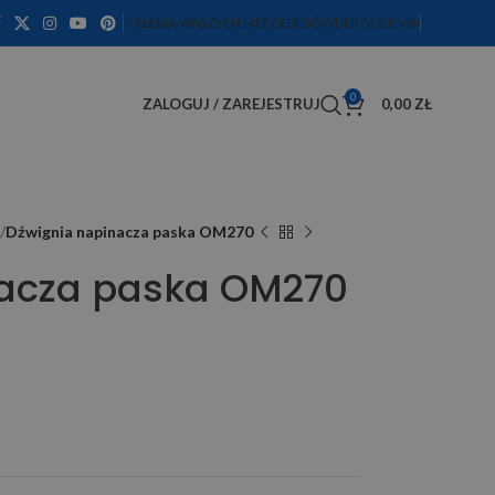
GALERIA WASZYCH MERCEDESÓW
DEKODER VIN
0
ZALOGUJ / ZAREJESTRUJ
0,00
ZŁ
Dźwignia napinacza paska OM270
nacza paska OM270