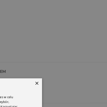
PEM
×
es w celu
 wybór,
 Korzystając