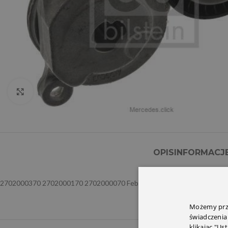
Click to enlarge
OPIS
INFORMACJ
2702000370 2702000170 2702000070 Febi
Możemy prze
świadczenia
klikając "Us