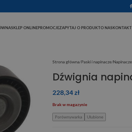
ÓWNA
SKLEP ONLINE
PROMOCJE
ZAPYTAJ O PRODUKT
O NAS
KONTAKT
Strona główna
Paski i napinacze
Napinacze
Dźwignia napi
228,34
zł
Brak w magazynie
Porównywarka
Ulubione