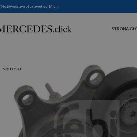
Możliwość zwrotu nawet do 14 dni
STRONA GŁ
SOLD OUT