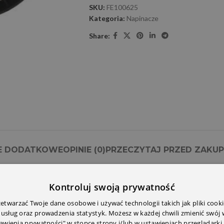
SKU:
FE100625
Kategoria:
Napinacze
Share:
E DODATKOWE
OPINIE (0)
PRZECZYTAJ PRZED ZAKU
Kontroluj swoją prywatność
twarzać Twoje dane osobowe i używać technologii takich jak pliki cooki
 usług oraz prowadzenia statystyk. Możesz w każdej chwili zmienić swój
tawienia prywatności" w stopce strony i/lub w ustawieniach przeglądarki.