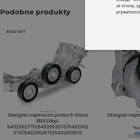
ze strony, 
Podobne produkty
prywatności
SOLD OUT
SOLD OUT
Dźwignia napinacza paska B-klasa
Dźwignia napi
180CDIkpl.
6402002770/6402003370/6402002
Nap
370/6402002670/6402001870
33
11220