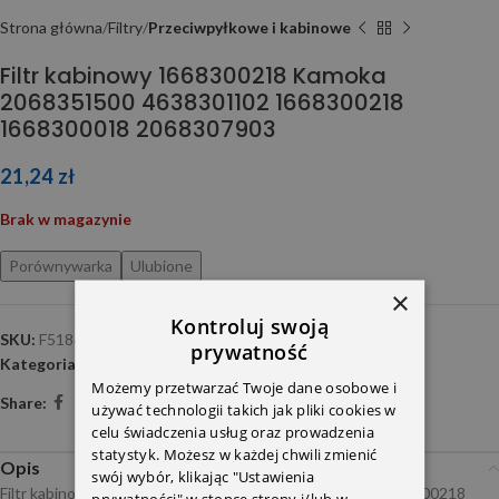
Strona główna
Filtry
Przeciwpyłkowe i kabinowe
Filtr kabinowy 1668300218 Kamoka
2068351500 4638301102 1668300218
1668300018 2068307903
21,24
zł
Brak w magazynie
Porównywarka
Ulubione
×
Kontroluj swoją
SKU:
F518601
prywatność
Kategoria:
Przeciwpyłkowe i kabinowe
Możemy przetwarzać Twoje dane osobowe i
Share:
używać technologii takich jak pliki cookies w
celu świadczenia usług oraz prowadzenia
statystyk. Możesz w każdej chwili zmienić
Opis
swój wybór, klikając "Ustawienia
Filtr kabinowy 1668300218 2068351500 4638301102 1668300218
prywatności" w stopce strony i/lub w