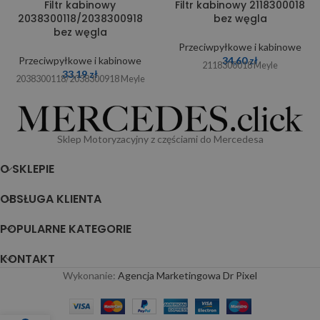
Filtr kabinowy
Filtr kabinowy 2118300018
2038300118/2038300918
bez węgla
bez węgla
Przeciwpyłkowe i kabinowe
Przeciwpyłkowe i kabinowe
34,60
zł
2118300018 Meyle
33,19
zł
2038300118/2038300918 Meyle
Sklep Motoryzacyjny z częściami do Mercedesa
O SKLEPIE
OBSŁUGA KLIENTA
POPULARNE KATEGORIE
KONTAKT
Wykonanie:
Agencja Marketingowa Dr Pixel