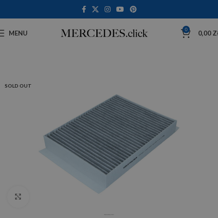
0
MENU
0,00
Z
SOLD OUT
Click to enlarge