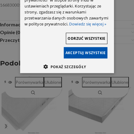
1668300018 2068307903 Kamoka
ustawieniach przeglądarki. Korzystając ze
strony, zgadzasz się z warunkami
przetwarzania danych osobowych zawartymi
w polityce prywatności.
Dowiedz się więcej »
Informacje dodatkowe
Opinie (0)
ODRZUĆ WSZYSTKIE
Przeczytaj Przed Zakupem
AKCEPTUJ WSZYSTKIE
Podobne produkty
POKAŻ SZCZEGÓŁY
Porównywarka
Ulubione
Porównywarka
Ulubione
SOLD OUT
SOLD OUT