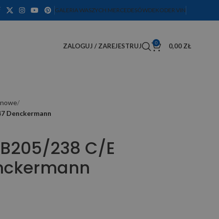
GALERIA WASZYCH MERCEDESÓW
DEKODER VIN
0
ZALOGUJ / ZAREJESTRUJ
0,00
ZŁ
binowe
147 Denckermann
 DB205/238 C/E
nckermann