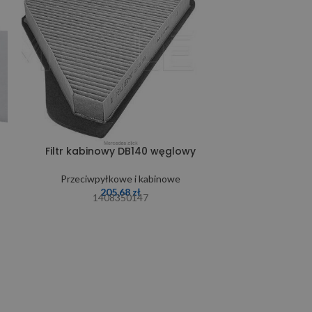
Filtr kabinowy DB140 węglowy
Filtr kabino
węg
Przeciwpyłkowe i kabinowe
205,68
zł
Przeciwp
1408350147
164