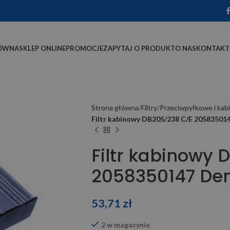
ÓWNA
SKLEP ONLINE
PROMOCJE
ZAPYTAJ O PRODUKT
O NAS
KONTAKT
Strona główna
Filtry
Przeciwpyłkowe i ka
Filtr kabinowy DB205/238 C/E 2058350
Filtr kabinowy
2058350147 De
53,71
zł
2 w magazynie