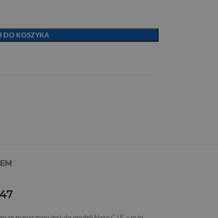
J DO KOSZYKA
PEM
147
przeznaczony jest do modeli klasy C i E – m.in.