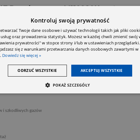
0147 Denckermann M110980K z
astosowa
Kontroluj swoją prywatność
sy średniej i wyższej:
twarzać Twoje dane osobowe i używać technologii takich jak pliki cooki
 usług oraz prowadzenia statystyk. Możesz w każdej chwili zmienić swój
tawienia prywatności" w stopce strony i/lub w ustawieniach przeglądarki.
zgadzasz się z warunkami przetwarzania danych osobowych zawartymi w 
.
Dowiedz się więcej »
az benzynowych – zaleca się weryfikację numeru OE przed zakupem.
ODRZUĆ WSZYSTKIE
AKCEPTUJ WSZYSTKIE
ann M110980K:
POKAŻ SZCZEGÓŁY
w i szkodliwych gazów
taż