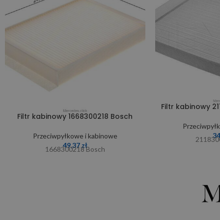
Filtr kabinowy 2
Filtr kabinowy 1668300218 Bosch
Przeciwpyłk
3
Przeciwpyłkowe i kabinowe
211830
49,37
zł
1668300218 Bosch