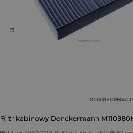
Click to enlarge
OPIS
INFORMACJ
Filtr kabinowy Denckermann M110980K
Filtr kabinowy DB205/238 2058350147 Denckermann M110980K to wysokiej 