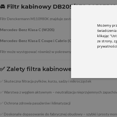
🚘 Filtr kabinowy DB205/238 205835
Filtr Denckermann M110980K znajduje zastosowanie w wielu modelach kla
Możemy prze
Mercedes-Benz Klasa C (W205)
świadczenia
klikając "Us
Mercedes-Benz Klasa E Coupe i Cabrio (C238 / A238)
ze strony, 
prywatności
Filtr może występować również w pokrewnych wersjach hybrydowych or
✅
Zalety filtra kabinowego Denckerm
✅ Skuteczna filtracja pyłków, kurzu, sadzy i mikrocząstek
✅ Warstwa z węglem aktywnym – neutralizacja nieprzyjemnych zapachó
✅ Ochrona zdrowia pasażerów i klimatyzacji
✅ Doskonałe dopasowanie do fabrycznej obudowy – szybki i prosty mon