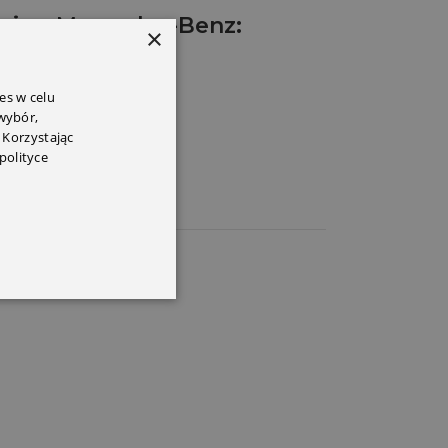
nie – Mercedes-Benz:
×
es w celu
 wybór,
 Korzystając
polityce