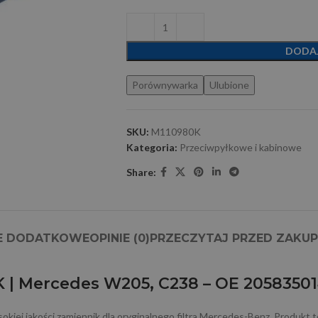
DODA
Porównywarka
Ulubione
SKU:
M110980K
Kategoria:
Przeciwpyłkowe i kabinowe
Share:
E DODATKOWE
OPINIE (0)
PRZECZYTAJ PRZED ZAKU
 | Mercedes W205, C238 – OE 2058350
jakości zamiennik dla oryginalnego filtra Mercedes-Benz. Produkt ten 