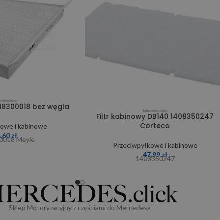
118300018 bez węgla
Filtr kabinowy DB140 1408350247
Corteco
owe i kabinowe
4,60
zł
0018 Meyle
Przeciwpyłkowe i kabinowe
47,99
zł
1408350247
Sklep Motoryzacyjny z częściami do Mercedesa