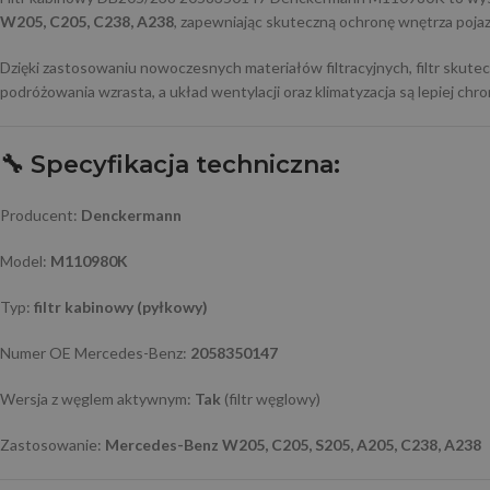
W205, C205, C238, A238
, zapewniając skuteczną ochronę wnętrza pojaz
Dzięki zastosowaniu nowoczesnych materiałów filtracyjnych, filtr skutec
podróżowania wzrasta, a układ wentylacji oraz klimatyzacja są lepiej ch
🔧
Specyfikacja techniczna:
Producent:
Denckermann
Model:
M110980K
Typ:
filtr kabinowy (pyłkowy)
Numer OE Mercedes-Benz:
2058350147
Wersja z węglem aktywnym:
Tak
(filtr węglowy)
Zastosowanie:
Mercedes-Benz W205, C205, S205, A205, C238, A238