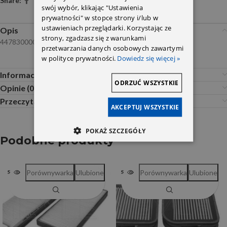
Share:
swój wybór, klikając "Ustawienia
prywatności" w stopce strony i/lub w
ustawieniach przeglądarki. Korzystając ze
Opis
strony, zgadzasz się z warunkami
4478300000 9108301200 9108307600 węg.
przetwarzania danych osobowych zawartymi
w polityce prywatności.
Dowiedz się więcej »
Informacje dodatkowe
ODRZUĆ WSZYSTKIE
Opinie (0)
Przeczytaj Przed Zakupem
AKCEPTUJ WSZYSTKIE
POKAŻ SZCZEGÓŁY
Podobne produkty
Porównywarka
Ulubione
Porównywarka
Ulubione
SOLD OUT
SOLD OUT