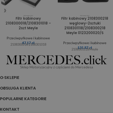
Filtr kabinowy
Filtr kabinowy 2108300218
2108300018/2108301018 –
węglowy-2sztuki
2szt Meyle
2108301118/2108300218
Meyle 0123200020/S
Przeciwpyłkowe i kabinowe
47,17
zł
Przeciwpyłkowe i kabinowe
2108300018 2108301018
135,87
zł
2108301118 Meyle
Sklep Motoryzacyjny z częściami do Mercedesa
O SKLEPIE
OBSŁUGA KLIENTA
POPULARNE KATEGORIE
KONTAKT