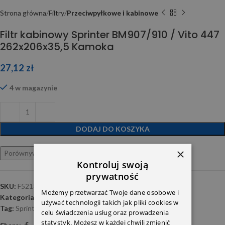
Strona główna
Filtry
Przeciwpyłkowe i kabinowe
Filtr kabinowy Sprinter BM907/910 / Vito 447
262x206x35,5 Kamoka
27,12
zł
4 w magazynie
DODAJ DO KOSZYKA
×
Porównywarka
Ulubione
Kontroluj swoją
prywatność
SKU:
F521801
Możemy przetwarzać Twoje dane osobowe i
Kategoria:
Przeciwpyłkowe i kabinowe
używać technologii takich jak pliki cookies w
Tag:
Sprinter-W907
celu świadczenia usług oraz prowadzenia
statystyk. Możesz w każdej chwili zmienić