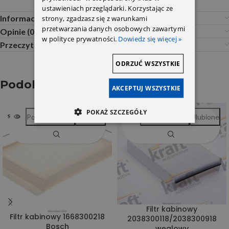
ustawieniach przeglądarki. Korzystając ze
Informacje dodatkowe
strony, zgadzasz się z warunkami
przetwarzania danych osobowych zawartymi
Opinie (0)
w polityce prywatności.
Dowiedz się więcej »
Przeczytaj Przed Zakupem
ODRZUĆ WSZYSTKIE
Podobne produkty
AKCEPTUJ WSZYSTKIE
POKAŻ SZCZEGÓŁY
Porównywarka
Ulubione
Porównywarka
Ulubione
SOLD OUT
SOLD OUT
Filtr kabinowy
Filtr kabinowy 1668300218
2038300118/2038300918
Bosch
węglowy