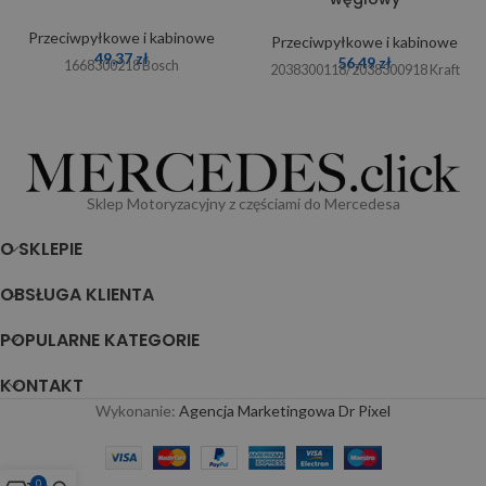
Przeciwpyłkowe i kabinowe
Przeciwpyłkowe i kabinowe
49,37
zł
56,49
zł
1668300218 Bosch
2038300118/2038300918 Kraft
Sklep Motoryzacyjny z częściami do Mercedesa
O SKLEPIE
OBSŁUGA KLIENTA
POPULARNE KATEGORIE
KONTAKT
Wykonanie:
Agencja Marketingowa Dr Pixel
0