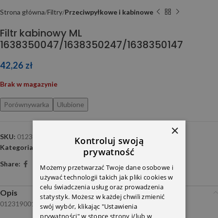
Strona główna
Filtry
Przeciwpyłkowe i kabinowe
Filtr kabinowy ML
1638350047/1638350247/1638350147
42,26
zł
Brak w magazynie
Porównywarka
Ulubione
×
SKU:
0123190016
Kontroluj swoją
Kategoria:
Przeciwpyłkowe i kabinowe
prywatność
Share:
Możemy przetwarzać Twoje dane osobowe i
używać technologii takich jak pliki cookies w
celu świadczenia usług oraz prowadzenia
Opis
statystyk. Możesz w każdej chwili zmienić
0123190016
swój wybór, klikając "Ustawienia
prywatności" w stopce strony i/lub w