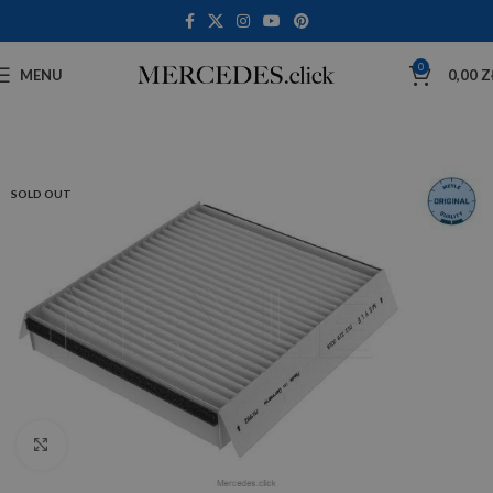
0
MENU
0,00
Z
SOLD OUT
Click to enlarge