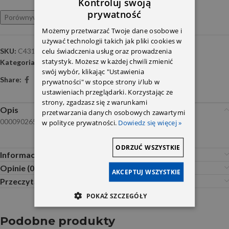
Kontroluj swoją
prywatność
Porównywarka
Ulubione
Możemy przetwarzać Twoje dane osobowe i
używać technologii takich jak pliki cookies w
celu świadczenia usług oraz prowadzenia
SKU:
C4312/1
statystyk. Możesz w każdej chwili zmienić
Kategoria:
Powietrza
swój wybór, klikając "Ustawienia
Share:
prywatności" w stopce strony i/lub w
ustawieniach przeglądarki. Korzystając ze
strony, zgadzasz się z warunkami
Opis
przetwarzania danych osobowych zawartymi
0000902651/0000903751 C4312/1
w polityce prywatności.
Dowiedz się więcej »
ODRZUĆ WSZYSTKIE
Informacje dodatkowe
Opinie (0)
AKCEPTUJ WSZYSTKIE
Przeczytaj Przed Zakupem
POKAŻ SZCZEGÓŁY
Podobne produkty