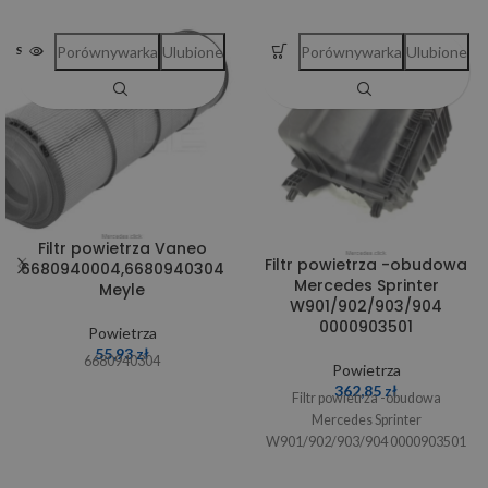
Porównywarka
Ulubione
Porównywarka
Ulubione
SOLD OUT
Filtr powietrza Vaneo
Filtr powietrza -obudowa
6680940004,6680940304
Mercedes Sprinter
Meyle
W901/902/903/904
0000903501
Powietrza
55,93
zł
6680940304
Powietrza
362,85
zł
Filtr powietrza -obudowa
Mercedes Sprinter
W901/902/903/904 0000903501