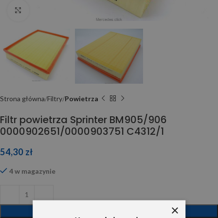
Click to enlarge
Strona główna
Filtry
Powietrza
Filtr powietrza Sprinter BM905/906
0000902651/0000903751 C4312/1
54,30
zł
4 w magazynie
×
DODAJ DO KOSZYKA