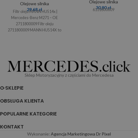
Olejowe silnika
Olejowe silnika
30,90
zł
29,68
zł
6131800009
Filtr oleju MANN HU514x |
Mercedes-Benz M271 – OE
2711800009 Filtr oleju
2711800009 MANN HU514X to
wysokiej jakości wkład
Sklep Motoryzacyjny z częściami do Mercedesa
O SKLEPIE
OBSŁUGA KLIENTA
POPULARNE KATEGORIE
KONTAKT
Wykonanie:
Agencja Marketingowa Dr Pixel