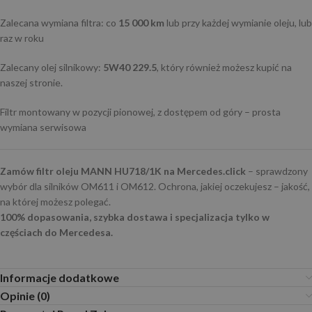
Zalecana wymiana filtra: co
15 000 km
lub przy każdej wymianie oleju, lub
raz w roku
Zalecany olej silnikowy:
5W40 229.5
, który również możesz kupić na
naszej stronie.
Filtr montowany w pozycji pionowej, z dostępem od góry – prosta
wymiana serwisowa
Zamów filtr oleju MANN HU718/1K na Mercedes.click
– sprawdzony
wybór dla silników OM611 i OM612. Ochrona, jakiej oczekujesz – jakość,
na której możesz polegać.
100% dopasowania, szybka dostawa i specjalizacja tylko w
częściach do Mercedesa.
Informacje dodatkowe
Opinie (0)