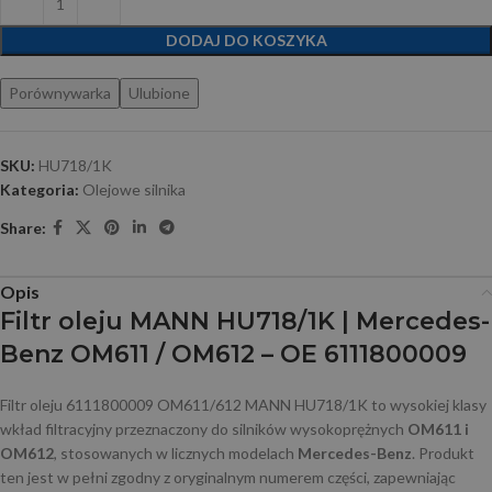
DODAJ DO KOSZYKA
Porównywarka
Ulubione
SKU:
HU718/1K
Kategoria:
Olejowe silnika
Share:
Opis
Filtr oleju MANN HU718/1K | Mercedes-
Benz OM611 / OM612 – OE 6111800009
Filtr oleju 6111800009 OM611/612 MANN HU718/1K to wysokiej klasy
wkład filtracyjny przeznaczony do silników wysokoprężnych
OM611 i
OM612
, stosowanych w licznych modelach
Mercedes-Benz
. Produkt
ten jest w pełni zgodny z oryginalnym numerem części, zapewniając