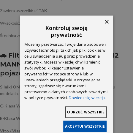
Zawiera uszczelki: ✅
TAK
×
Wysokość: ok.
115 mm
Kontroluj swoją
prywatność
Średnica zewnętrzna: ok.
64 mm
Możemy przetwarzać Twoje dane osobowe i
używać technologii takich jak pliki cookies w
🚗 Filtr oleju 6111800009 OM611/612
celu świadczenia usług oraz prowadzenia
statystyk. Możesz w każdej chwili zmienić
MANN HU718/1K z
astosowanie w
swój wybór, klikając "Ustawienia
pojazdach Mercedes-Benz:
prywatności" w stopce strony i/lub w
ustawieniach przeglądarki. Korzystając ze
strony, zgadzasz się z warunkami
Silniki OM611 i OM612
to jednostki CDI, montowane w wielu
przetwarzania danych osobowych zawartymi
modelach, w tym:
w polityce prywatności.
Dowiedz się więcej »
C-Klasa W202 / W203
ODRZUĆ WSZYSTKIE
E-Klasa W210 / W211
AKCEPTUJ WSZYSTKIE
Vito / Viano W638 / W639