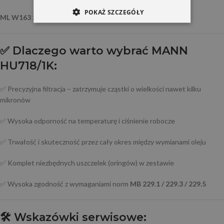
POKAŻ SZCZEGÓŁY
ML W163 270 CDI
✅
Dlaczego warto wybrać MANN
HU718/1K:
✅ Precyzyjna filtracja – zatrzymuje cząstki o wielkości nawet kilku
mikronów
✅ Wysoka odporność na temperaturę i ciśnienie robocze
✅ Trwałość i skuteczność przez cały okres między wymianami oleju
✅ Komplet niezbędnych uszczelek (oringów) w zestawie
✅ Wysoka zgodność z wymaganiami norm
MB 229.1 / 229.3 / 229.5
🛠️
Wskazówki serwisowe: