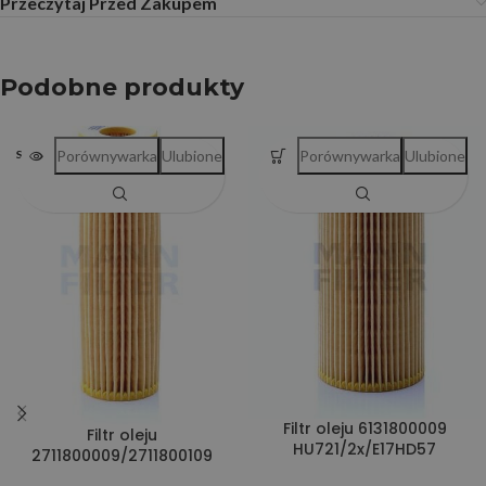
Przeczytaj Przed Zakupem
Podobne produkty
Porównywarka
Ulubione
Porównywarka
Ulubione
SOLD OUT
Filtr oleju 6131800009
Filtr oleju
HU721/2x/E17HD57
2711800009/2711800109