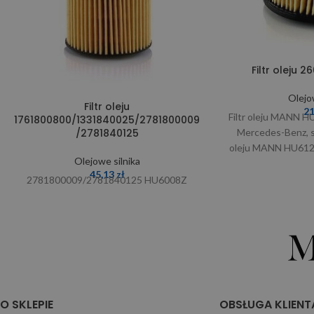
Filtr oleju 
Olejo
Filtr oleju
2
Filtr oleju MANN 
1761800800/1331840025/2781800009
Mercedes-Benz, si
/2781840125
oleju MANN HU612/
Olejowe silnika
wkład filtrac
45,13
zł
2781800009/2781840125 HU6008Z
O SKLEPIE
OBSŁUGA KLIENT