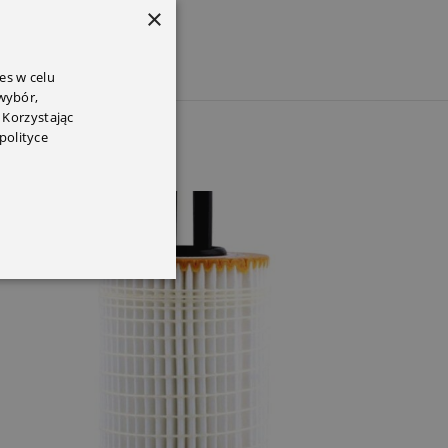
×
es w celu
 wybór,
 Korzystając
polityce