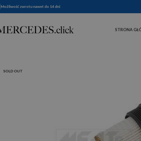
Możliwość zwrotu nawet do 14 dni
STRONA GŁ
SOLD OUT