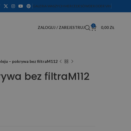
GALERIA WASZYCH MERCEDESÓW
DEKODER VIN
0
ZALOGUJ / ZAREJESTRUJ
0,00
ZŁ
 oleju – pokrywa bez filtraM112
krywa bez filtraM112