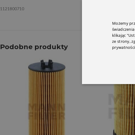
1121800710
Możemy prze
świadczenia
klikając "Us
ze strony, 
Podobne produkty
prywatności