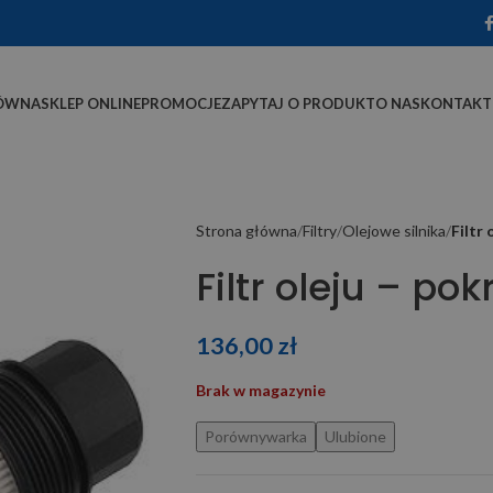
ÓWNA
SKLEP ONLINE
PROMOCJE
ZAPYTAJ O PRODUKT
O NAS
KONTAKT
Strona główna
Filtry
Olejowe silnika
Filtr
Filtr oleju – po
136,00
zł
Brak w magazynie
Porównywarka
Ulubione