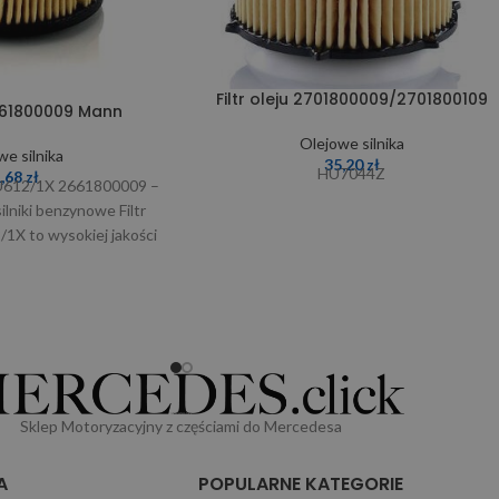
Filtr oleju 2701800009/2701800109
2661800009 Mann
Olejowe silnika
we silnika
35,20
zł
HU7044Z
1,68
zł
HU612/1X 2661800009 –
lniki benzynowe Filtr
1X to wysokiej jakości
yjny dedykowany do
Sklep Motoryzacyjny z częściami do Mercedesa
A
POPULARNE KATEGORIE