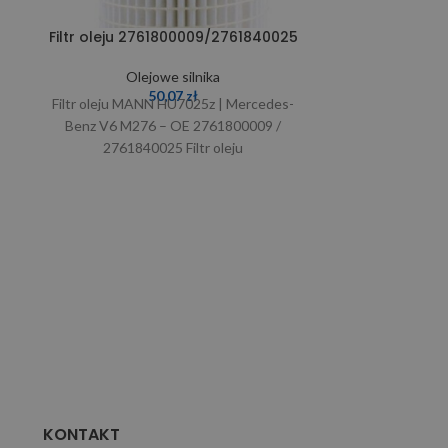
Filtr oleju 2761800009/2761840025
Filtr ole
Olejowe silnika
Ol
50,07
zł
Filtr oleju MANN HU7025z | Mercedes-
Filtr oleju 
Benz V6 M276 – OE 2761800009 /
Benz OM642 – O
2761840025 Filtr oleju
MANN HU821x
2761800009/2761840025 MANN
zamiennik
HU7025Z to najwyższej
KONTAKT