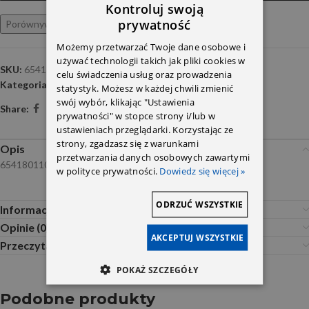
Kontroluj swoją
prywatność
Porównywarka
Ulubione
Możemy przetwarzać Twoje dane osobowe i
używać technologii takich jak pliki cookies w
SKU:
6541801100
celu świadczenia usług oraz prowadzenia
Kategoria:
Olejowe silnika
statystyk. Możesz w każdej chwili zmienić
swój wybór, klikając "Ustawienia
Share:
prywatności" w stopce strony i/lub w
ustawieniach przeglądarki. Korzystając ze
strony, zgadzasz się z warunkami
Opis
przetwarzania danych osobowych zawartymi
6541801100 OE
w polityce prywatności.
Dowiedz się więcej »
ODRZUĆ WSZYSTKIE
Informacje dodatkowe
Opinie (0)
AKCEPTUJ WSZYSTKIE
Przeczytaj Przed Zakupem
POKAŻ SZCZEGÓŁY
Podobne produkty