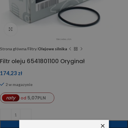
Click to enlarge
Strona główna
Filtry
Olejowe silnika
Filtr oleju 6541801100 Oryginał
174,23
zł
2 w magazynie
5,07
PLN
raty
od
×
DODAJ DO KOSZYKA