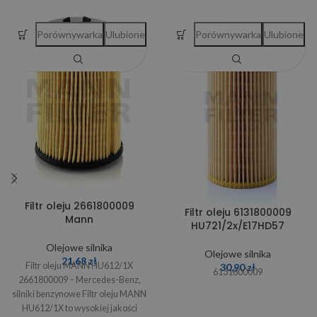
Porównywarka
Ulubione
Porównywarka
Ulubione
Filtr oleju 2661800009
Filtr oleju 6131800009
Mann
HU721/2x/E17HD57
Olejowe silnika
Olejowe silnika
21,68
zł
Filtr oleju MANN HU612/1X
30,90
zł
6131800009
2661800009 – Mercedes-Benz,
silniki benzynowe Filtr oleju MANN
HU612/1X to wysokiej jakości