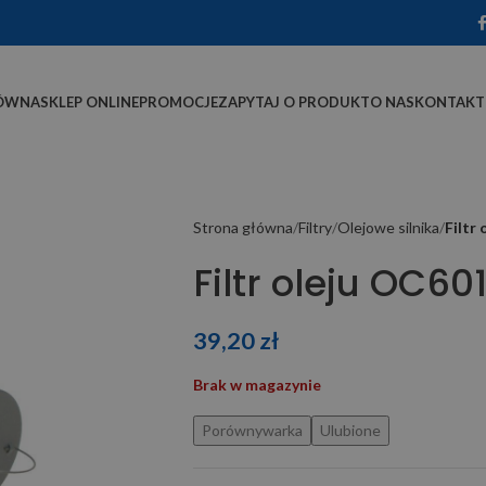
ÓWNA
SKLEP ONLINE
PROMOCJE
ZAPYTAJ O PRODUKT
O NAS
KONTAKT
Strona główna
Filtry
Olejowe silnika
Filtr
Filtr oleju OC6
39,20
zł
Brak w magazynie
Porównywarka
Ulubione