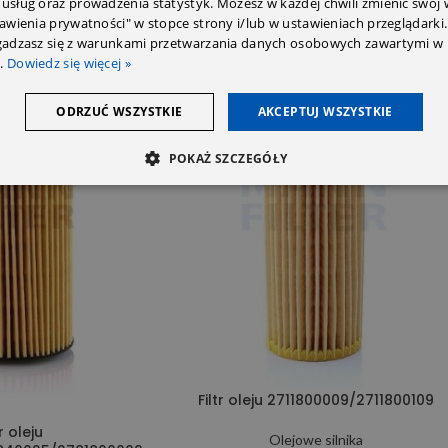
 usług oraz prowadzenia statystyk. Możesz w każdej chwili zmienić swój
tawienia prywatności" w stopce strony i/lub w ustawieniach przeglądarki.
zgadzasz się z warunkami przetwarzania danych osobowych zawartymi w 
SOLD OUT
.
Dowiedz się więcej »
ODRZUĆ WSZYSTKIE
AKCEPTUJ WSZYSTKIE
POKAŻ SZCZEGÓŁY
Filtr oleju 2711800009/2711800109
tr oleju
Olejowe silnika