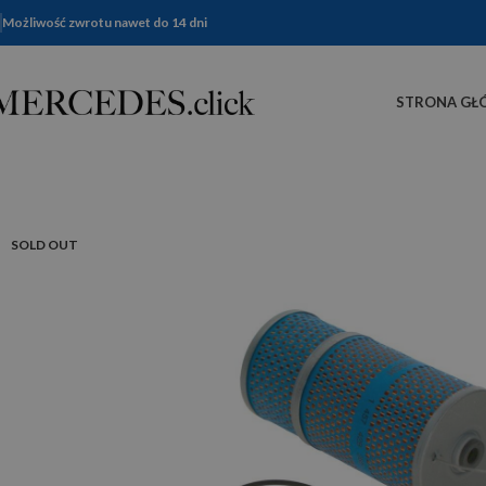
Możliwość zwrotu nawet do 14 dni
STRONA GŁ
SOLD OUT