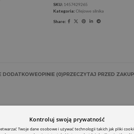
SKU:
1457429265
Kategoria:
Olejowe silnika
Share:
E DODATKOWE
OPINIE (0)
PRZECZYTAJ PRZED ZAKU
Kontroluj swoją prywatność
twarzać Twoje dane osobowe i używać technologii takich jak pliki cooki