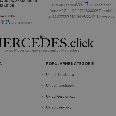
1840025/2781800009
29,68
zł
Filtr oleju MANN HU514x | Mercedes-
1840125
Benz M271 – OE 2711800009 Filtr oleju
we silnika
2711800009 MANN HU514X to wysokiej
5,13
zł
jakości wkład
81840125 HU6008Z
Sklep Motoryzacyjny z częściami do Mercedesa
A
POPULARNE KATEGORIE
Układ chłodzenia
Układ hamulcowy
Układ kierowniczy
Układ paliwowy