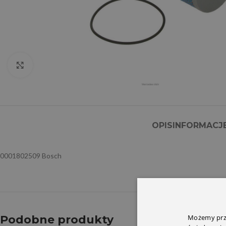
Click to enlarge
OPIS
INFORMACJ
0001802509 Bosch
Możemy prze
Podobne produkty