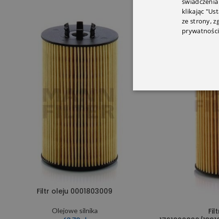
świadczenia
klikając "Us
ze strony, 
prywatności
Filtr oleju 0001803009
Fil
Olejowe silnika