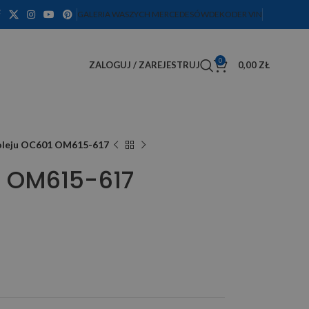
GALERIA WASZYCH MERCEDESÓW
DEKODER VIN
0
ZALOGUJ / ZAREJESTRUJ
0,00
ZŁ
 oleju OC601 OM615-617
01 OM615-617