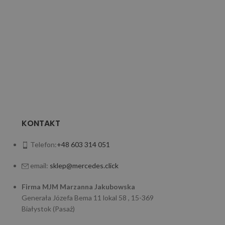
Filtr oleju
6401800009 MA
wysokiej jak
KONTAKT
Telefon:
+48 603 314 051
email:
sklep@mercedes.click
Firma MJM Marzanna Jakubowska
Generała Józefa Bema 11 lokal 58 , 15-369
Białystok (Pasaż)