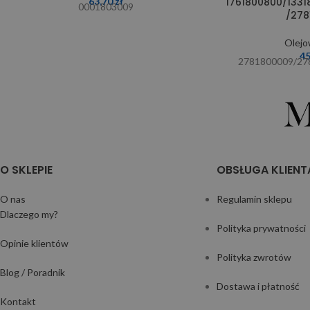
1761800800/133
63,70
zł
0001803009
/278
Olejo
4
2781800009/27
O SKLEPIE
OBSŁUGA KLIENT
O nas
Regulamin sklepu
Dlaczego my?
Polityka prywatności
Opinie klientów
Polityka zwrotów
Blog / Poradnik
Dostawa i płatność
Kontakt