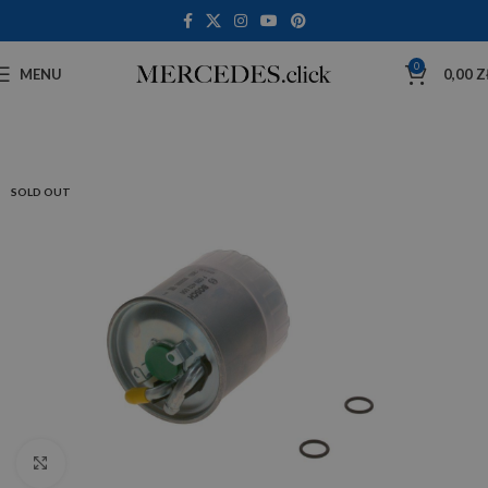
0
MENU
0,00
Z
SOLD OUT
Click to enlarge