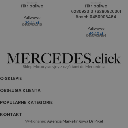
Filtr paliwa
Filtr paliwa
6280920101/6280920001
Bosch 0450906464
Paliwowe
39,41
zł
0450905318
Paliwowe
69,40
zł
0450906464
Sklep Motoryzacyjny z częściami do Mercedesa
O SKLEPIE
OBSŁUGA KLIENTA
POPULARNE KATEGORIE
KONTAKT
Wykonanie:
Agencja Marketingowa Dr Pixel