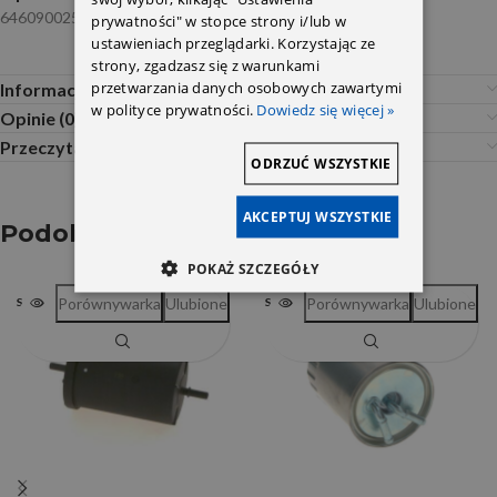
6460900252/6460920101/6420920101bosch
prywatności" w stopce strony i/lub w
ustawieniach przeglądarki. Korzystając ze
strony, zgadzasz się z warunkami
przetwarzania danych osobowych zawartymi
Informacje dodatkowe
w polityce prywatności.
Dowiedz się więcej »
Opinie (0)
Przeczytaj Przed Zakupem
ODRZUĆ WSZYSTKIE
AKCEPTUJ WSZYSTKIE
Podobne produkty
POKAŻ SZCZEGÓŁY
Porównywarka
Ulubione
Porównywarka
Ulubione
SOLD OUT
SOLD OUT