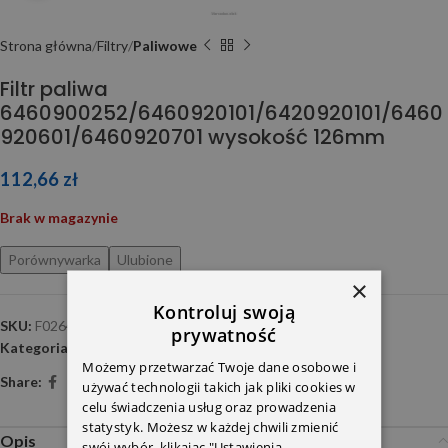
Strona główna
Filtry
Paliwowe
Filtr paliwa
6460900252/6460920101/6420920101/6460
920601/6460920701 wysokość 126mm
112,66
zł
Brak w magazynie
Porównywarka
Ulubione
×
Kontroluj swoją
SKU:
F026402056
prywatność
Kategoria:
Paliwowe
Możemy przetwarzać Twoje dane osobowe i
Share:
używać technologii takich jak pliki cookies w
celu świadczenia usług oraz prowadzenia
statystyk. Możesz w każdej chwili zmienić
Opis
swój wybór, klikając "Ustawienia