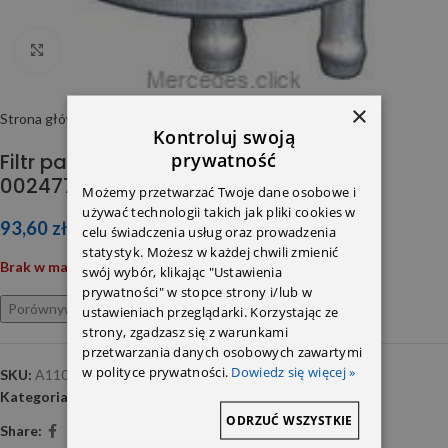
Click to enlarge
×
Strona główna
Filtry
Paliwowe
Kontroluj swoją
prywatność
Filtr paliwa DB202,203,210,220
0024773001/0024776401
Możemy przetwarzać Twoje dane osobowe i
używać technologii takich jak pliki cookies w
93,60
zł
celu świadczenia usług oraz prowadzenia
statystyk. Możesz w każdej chwili zmienić
Brak w magazynie
swój wybór, klikając "Ustawienia
prywatności" w stopce strony i/lub w
Porównywarka
Ulubione
ustawieniach przeglądarki. Korzystając ze
strony, zgadzasz się z warunkami
przetwarzania danych osobowych zawartymi
w polityce prywatności.
Dowiedz się więcej »
SKU:
A110429
Kategoria:
Paliwowe
ODRZUĆ WSZYSTKIE
Share: