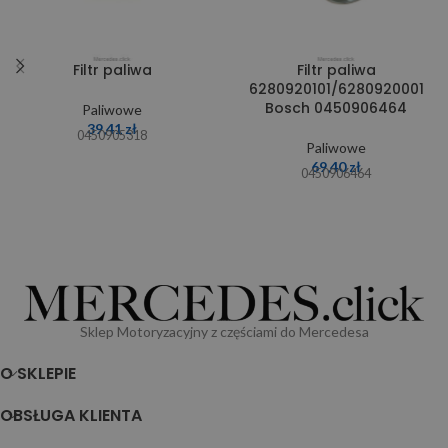
Filtr paliwa
Filtr paliwa
6280920101/6280920001
Bosch 0450906464
Paliwowe
39,41
zł
0450905318
Paliwowe
69,40
zł
0450906464
Sklep Motoryzacyjny z częściami do Mercedesa
O SKLEPIE
OBSŁUGA KLIENTA