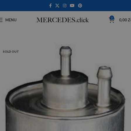
0
MENU
0,00
Z
SOLD OUT