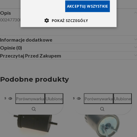
AKCEPTUJ WSZYSTKIE
Opis
0024773001 0024776401
POKAŻ SZCZEGÓŁY
Informacje dodatkowe
Opinie (0)
Przeczytaj Przed Zakupem
Podobne produkty
Porównywarka
Ulubione
Porównywarka
Ulubione
SOLD OUT
SOLD OUT