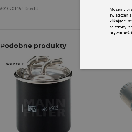
6010901452 Knecht
Możemy prze
świadczenia
klikając "Us
ze strony, 
prywatności
Podobne produkty
SOLD OUT
SOLD OUT