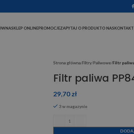
ÓWNA
SKLEP ONLINE
PROMOCJE
ZAPYTAJ O PRODUKT
O NAS
KONTAKT
Strona główna
Filtry
Paliwowe
Filtr pali
Filtr paliwa PP
29,70
zł
3 w magazynie
DODA