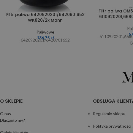
Filtr paliwa OM6
Filtr paliwa 6420920201/6420901652
6110920201,668
WK820/2x Mann
Pa
Paliwowe
6
6110920201,668
136,75
zł
6420920201/6420901652
B
O SKLEPIE
OBSŁUGA KLIENT
O nas
Regulamin sklepu
Dlaczego my?
Polityka prywatności
Opinie klientów