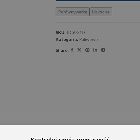
Porównywarka
Ulubione
SKU:
KC63/1D
Kategoria:
Paliwowe
Share:
E DODATKOWE
OPINIE (0)
PRZECZYTAJ PRZED ZAKU
Kontroluj swoją prywatność