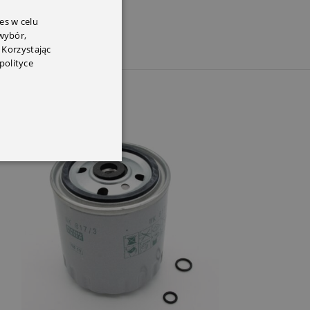
es w celu
 wybór,
 Korzystając
polityce
SOLD OUT