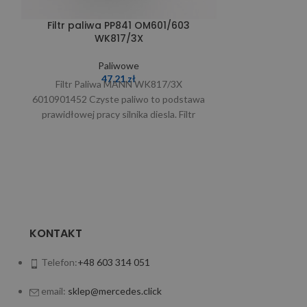
Filtr paliwa PP841 OM601/603
WK817/3X
Filtr paliwa
WK820/16 OM
Paliwowe
dodatk
47,21
zł
Filtr Paliwa MANN WK817/3X
6010901452 Czyste paliwo to podstawa
651090
prawidłowej pracy silnika diesla. Filtr
paliwa MANN WK 817/3X 6010901452
skutecznie
KONTAKT
Telefon:
+48 603 314 051
email:
sklep@mercedes.click