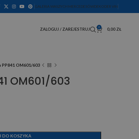
GALERIA WASZYCH MERCEDESÓW
DEKODER VIN
0
ZALOGUJ / ZAREJESTRUJ
0,00
ZŁ
wa PP841 OM601/603
841 OM601/603
J DO KOSZYKA