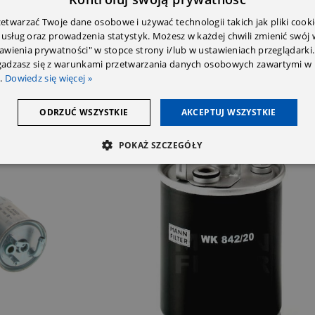
twarzać Twoje dane osobowe i używać technologii takich jak pliki cooki
 usług oraz prowadzenia statystyk. Możesz w każdej chwili zmienić swój
tawienia prywatności" w stopce strony i/lub w ustawieniach przeglądarki.
zgadzasz się z warunkami przetwarzania danych osobowych zawartymi w 
.
Dowiedz się więcej »
ODRZUĆ WSZYSTKIE
AKCEPTUJ WSZYSTKIE
POKAŻ SZCZEGÓŁY