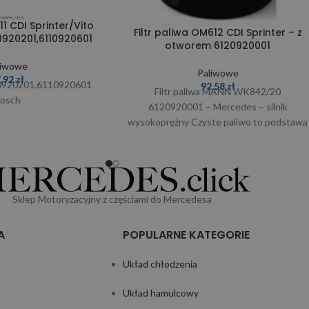
11 CDI Sprinter/Vito
Filtr paliwa OM612 CDI Sprinter – z
0920201,6110920601
otworem 6120920001
liwowe
Paliwowe
7,92
zł
0920201,6110920601
92,58
zł
Filtr paliwa MANN WK842/20
osch
6120920001 – Mercedes – silnik
wysokoprężny Czyste paliwo to podstawa
prawidłowej pracy silnika diesla. Filtr
paliwa
Sklep Motoryzacyjny z częściami do Mercedesa
A
POPULARNE KATEGORIE
Układ chłodzenia
Układ hamulcowy