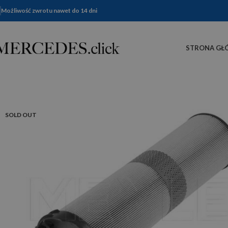
Możliwość zwrotu nawet do 14 dni
STRONA GŁ
SOLD OUT