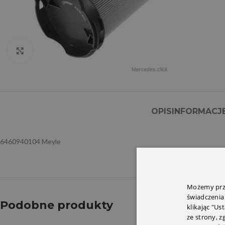
Click to enlarge
OPIS
INFORMACJ
6460940104 Meyle
Możemy prze
świadczenia
Podobne produkty
klikając "Us
ze strony, 