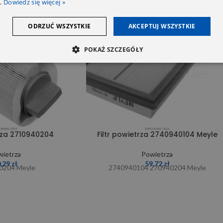
.
Dowiedz się więcej »
SOLD OUT
ODRZUĆ WSZYSTKIE
AKCEPTUJ WSZYSTKIE
POKAŻ SZCZEGÓŁY
trza 2710940204
Filtr powietrza 2740940104 Meyle
ietrza
Powietrza
0,29
zł
59,72
zł
0204 Meyle
2740940104 270940204 Meyle