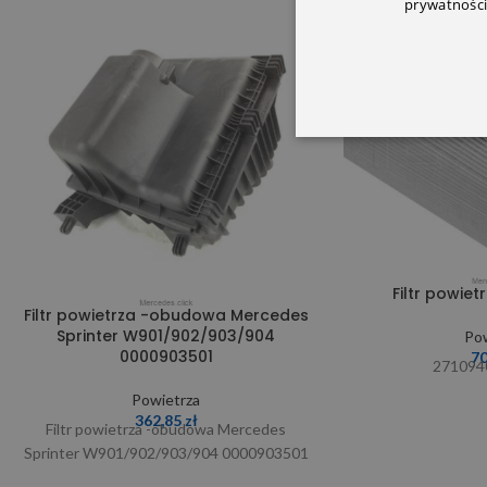
prywatności
SOLD OUT
Filtr powie
Filtr powietrza -obudowa Mercedes
Sprinter W901/902/903/904
Pow
0000903501
7
271094
Powietrza
362,85
zł
Filtr powietrza -obudowa Mercedes
Sprinter W901/902/903/904 0000903501