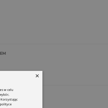
PEM
×
es w celu
 wybór,
 Korzystając
polityce