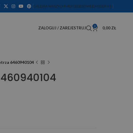
GALERIA WASZYCH MERCEDESÓW
DEKODER VIN
0
ZALOGUJ / ZAREJESTRUJ
0,00
ZŁ
ietrza 6460940104
 6460940104