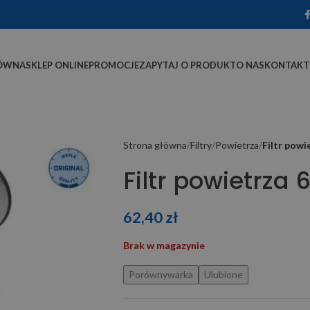
ÓWNA
SKLEP ONLINE
PROMOCJE
ZAPYTAJ O PRODUKT
O NAS
KONTAKT
Strona główna
Filtry
Powietrza
Filtr pow
Filtr powietrza
62,40
zł
Brak w magazynie
Porównywarka
Ulubione