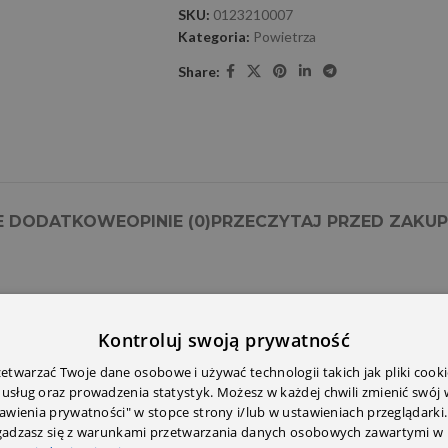
SKU:
0123210007
Kategoria:
Powietrza
Share:
E DODATKOWE
OPINIE (0)
PRZECZYTAJ PRZED ZAKU
Kontroluj swoją prywatność
twarzać Twoje dane osobowe i używać technologii takich jak pliki cooki
 usług oraz prowadzenia statystyk. Możesz w każdej chwili zmienić swój
tawienia prywatności" w stopce strony i/lub w ustawieniach przeglądarki.
zgadzasz się z warunkami przetwarzania danych osobowych zawartymi w 