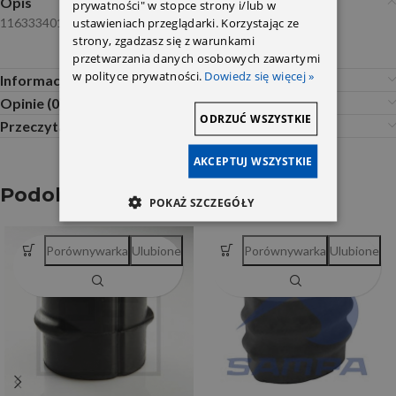
Opis
prywatności" w stopce strony i/lub w
ustawieniach przeglądarki. Korzystając ze
1163334014 Febi
strony, zgadzasz się z warunkami
przetwarzania danych osobowych zawartymi
w polityce prywatności.
Dowiedz się więcej »
Informacje dodatkowe
Opinie (0)
ODRZUĆ WSZYSTKIE
Przeczytaj Przed Zakupem
AKCEPTUJ WSZYSTKIE
Podobne produkty
POKAŻ SZCZEGÓŁY
Porównywarka
Ulubione
Porównywarka
Ulubione