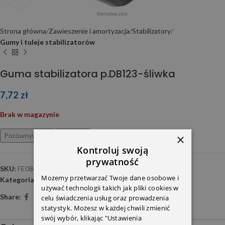
Strona główna
Zawieszenie i amortyzacja
Stabilizatory
Gumy i tuleje stabilizatorów
Guma stabilizatora p.DB123-śliwka
7,72
zł
Brak w magazynie
Porównywarka
Ulubione
×
Kontroluj swoją
prywatność
SKU:
FE08403
Możemy przetwarzać Twoje dane osobowe i
Kategoria:
Gumy i tuleje stabilizatorów
używać technologii takich jak pliki cookies w
Share:
celu świadczenia usług oraz prowadzenia
statystyk. Możesz w każdej chwili zmienić
swój wybór, klikając "Ustawienia