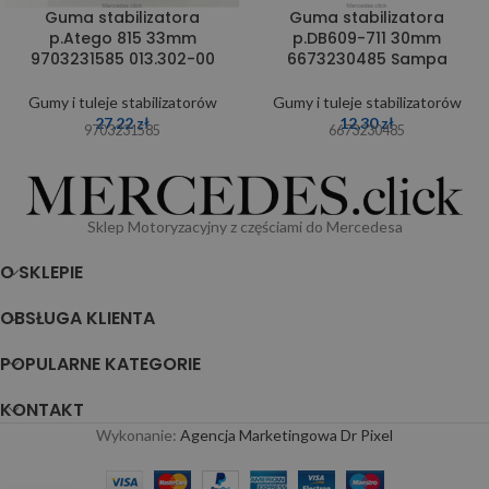
Guma stabilizatora
Guma stabilizatora
p.Atego 815 33mm
p.DB609-711 30mm
9703231585 013.302-00
6673230485 Sampa
Gumy i tuleje stabilizatorów
Gumy i tuleje stabilizatorów
27,22
zł
12,30
zł
9703231585
6673230485
Sklep Motoryzacyjny z częściami do Mercedesa
O SKLEPIE
OBSŁUGA KLIENTA
POPULARNE KATEGORIE
KONTAKT
Wykonanie:
Agencja Marketingowa Dr Pixel