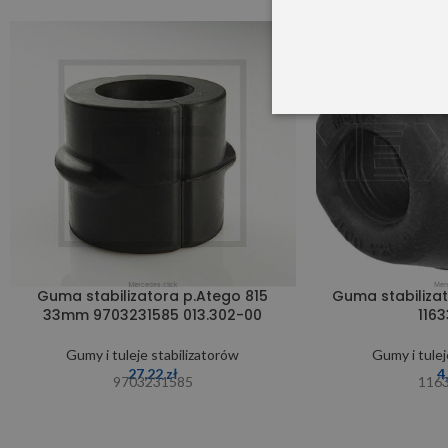
SOLD OUT
Guma stabilizatora p.Atego 815
Guma stabilizat
33mm 9703231585 013.302-00
116
Gumy i tuleje stabilizatorów
Gumy i tulej
27,22
zł
4
9703231585
116