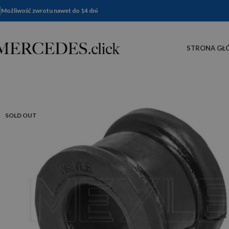
Możliwość zwrotu nawet do 14 dni
STRONA GŁ
SOLD OUT