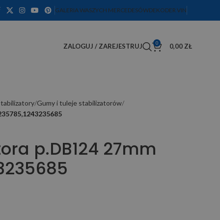
GALERIA WASZYCH MERCEDESÓW
DEKODER VIN
0
ZALOGUJ / ZAREJESTRUJ
0,00
ZŁ
tabilizatory
Gumy i tuleje stabilizatorów
235785,1243235685
tora p.DB124 27mm
43235685