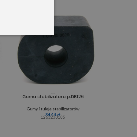
SOLD OUT
Guma stabil
Guma stabilizatora p.DB126
Gumy i tu
Gumy i tuleje stabilizatorów
34,44
zł
1263230185