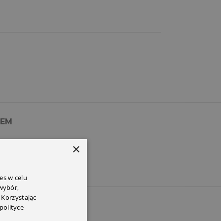
PEM
×
es w celu
 wybór,
 Korzystając
polityce