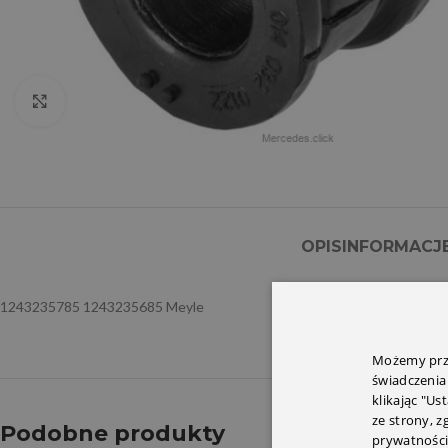
Click to enlarge
OPIS
INFORMACJ
1243235785 1243235685 Meyle
Możemy prze
świadczenia
klikając "Us
ze strony, 
Podobne produkty
prywatności