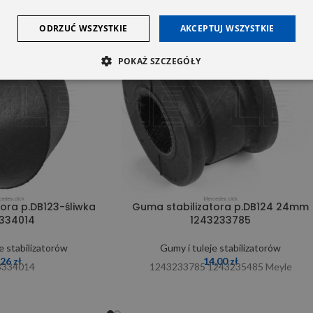
ODRZUĆ WSZYSTKIE
AKCEPTUJ WSZYSTKIE
SOLD OUT
POKAŻ SZCZEGÓŁY
ora p.DB123-śliwka
Guma stabilizatora p.DB124 24mm
3334014
1243233785
e stabilizatorów
Gumy i tuleje stabilizatorów
,26
zł
14,00
zł
3334014
1243233785 1243235485 Meyle