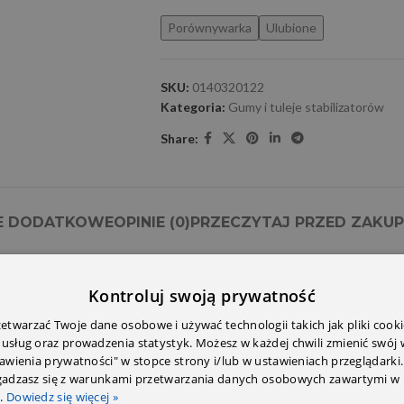
Porównywarka
Ulubione
SKU:
0140320122
Kategoria:
Gumy i tuleje stabilizatorów
Share:
E DODATKOWE
OPINIE (0)
PRZECZYTAJ PRZED ZAKU
Kontroluj swoją prywatność
twarzać Twoje dane osobowe i używać technologii takich jak pliki cooki
 usług oraz prowadzenia statystyk. Możesz w każdej chwili zmienić swój
tawienia prywatności" w stopce strony i/lub w ustawieniach przeglądarki.
zgadzasz się z warunkami przetwarzania danych osobowych zawartymi w 
.
Dowiedz się więcej »