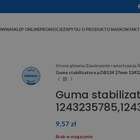
ÓWNA
SKLEP ONLINE
PROMOCJE
ZAPYTAJ O PRODUKT
O NAS
KONTAKT
Strona główna
Zawieszenie i amortyzacja
S
Guma stabilizatora p.DB124 27mm 1243
Guma stabiliza
1243235785,12
9,57
zł
Brak w magazynie