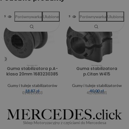
Porównywarka
Ulubione
Porównywarka
Ulubione
SOLD OUT
SOLD OUT
Guma stabilizatora p.A-
Guma stabilizatora
klasa 20mm 1683230385
p.Citan W415
Gumy i tuleje stabilizatorów
Gumy i tuleje stabilizatorów
18,87
zł
40,00
zł
0146150003
4153260081
Sklep Motoryzacyjny z częściami do Mercedesa