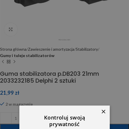
Click to enlarge
Strona główna
Zawieszenie i amortyzacja
Stabilizatory
Gumy i tuleje stabilizatorów
Guma stabilizatora p.DB203 21mm
2033232185 Delphi 2 sztuki
21,99
zł
2 w magazynie
×
Kontroluj swoją
prywatność
DODAJ DO KOSZYKA