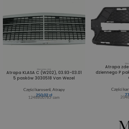
Atrapa zde
dziennego P pa
Atrapa KLASA C (W202), 03.93-03.01
5 pasków 3030518 Van Wezel
Części kar
Części karoserii
,
Atrapy
7
250,02
zł
204
1248800783-zam