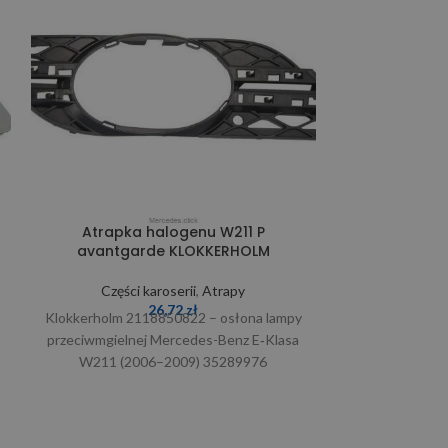
Chrom atra
Atrapka halogenu W211 P
avantga
avantgarde KLOKKERHOLM
Części
Części karoserii
,
Atrapy
26,72
zł
2
Klokkerholm 2118850822 – osłona lampy
przeciwmgielnej Mercedes-Benz E‑Klasa
W211 (2006–2009) 35289976
Klokkerholm 2118850822 – osłona lampy
przeciwmgielnej Mercedes-Benz E‑Klasa
W211