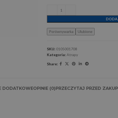
DODA
Porównywarka
Ulubione
SKU:
0105001708
Kategoria:
Atrapy
Share:
E DODATKOWE
OPINIE (0)
PRZECZYTAJ PRZED ZAKU