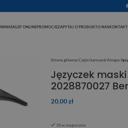
ÓWNA
SKLEP ONLINE
PROMOCJE
ZAPYTAJ O PRODUKT
O NAS
KONTAKT
Strona główna
Części karoserii
Atrapy
Jęz
Języczek maski
2028870027 Be
20,00
zł
35 w magazynie