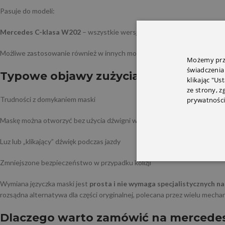
Pasuje do modeli:
Mercedes C-klasa W202
– wszystkie wersje nadwoziowe i silnikowe
Możliwe zastosowanie również w innych modelach. Zapraszamy do kont
Możemy prze
świadczenia
Typowe objawy zużycia lub uszkodzen
klikając "Us
ze strony, 
Trudności z domykaniem maski
prywatności
Maskę można otworzyć bez użycia dźwigni w kabinie
Luz lub „klikający” dźwięk podczas jazdy
Zmniejszone bezpieczeństwo w przypadku kolizji
Wymiana języczka maski jest
prosta i nie wymaga specjalistycznych na
rozsądna alternatywa dla części oryginalnej, polecana przez wielu mecha
Dlaczego warto zamówić na mercedes