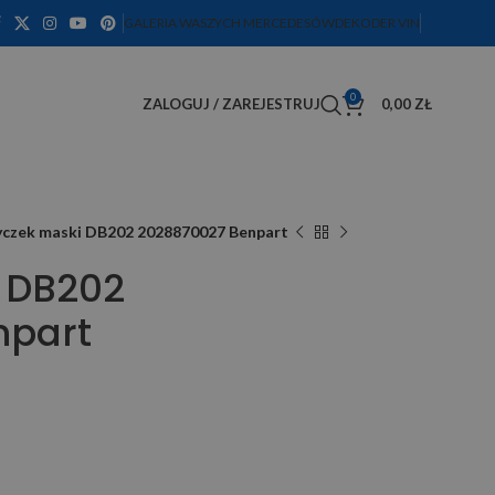
GALERIA WASZYCH MERCEDESÓW
DEKODER VIN
0
ZALOGUJ / ZAREJESTRUJ
0,00
ZŁ
yczek maski DB202 2028870027 Benpart
 DB202
npart