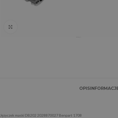
Click to enlarge
OPIS
INFORMACJ
Języczek maski DB202 2028870027 Benpart 1708