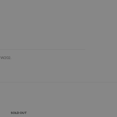
e W202.
SOLD OUT
SOLD OUT