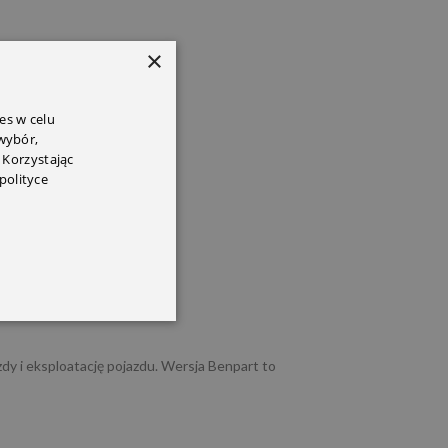
×
es w celu
 wybór,
 Korzystając
polityce
dy i eksploatację pojazdu. Wersja Benpart to