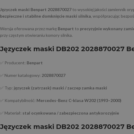
Języczek maski Benpart 2028870027
to wysokiej jakości zamiennik o
bezpieczne i stabilne domknięcie maski silnika
, współpracując bezpo
Wersja oferowana przez markę
Benpart
to
precyzyjnie wykonany zami
przy częstym otwieraniu komory silnika.
Języczek maski DB202 2028870027 Ben
✅ Producent:
Benpart
✅ Numer katalogowy:
2028870027
✅ Typ:
języczek (zatrzask) maski / zaczep zamka maski
✅ Kompatybilność:
Mercedes-Benz C-klasa W202 (1993–2000)
✅ Materiał:
stal ocynkowana / zabezpieczona antykorozyjnie
Języczek maski DB202 2028870027 Be