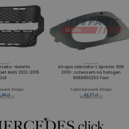
rzaka -światła
Atrapa zderzaka-L Sprinter 906
kiet AMG 2012-2015
2013- zotworem na halogen
GLK
9068850253 Fast
oserii
,
Atrapy
Części karoserii
,
Atrapy
7,34
zł
42,77
zł
8852422
9068850253