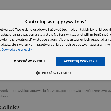
Kontroluj swoją prywatność
aktu w celu dopasowania.
twarzać Twoje dane osobowe i używać technologii takich jak pliki cooki
 usług oraz prowadzenia statystyk. Możesz w każdej chwili zmienić swój
ia języczka maski:
tawienia prywatności" w stopce strony i/lub w ustawieniach przeglądarki.
zgadzasz się z warunkami przetwarzania danych osobowych zawartymi w 
.
Dowiedz się więcej »
ODRZUĆ WSZYSTKIE
AKCEPTUJ WSZYSTKIE
POKAŻ SZCZEGÓŁY
rzędzi
– to szybka naprawa, która znacząco poprawia bezpieczeństwo jaz
ników.
.click?