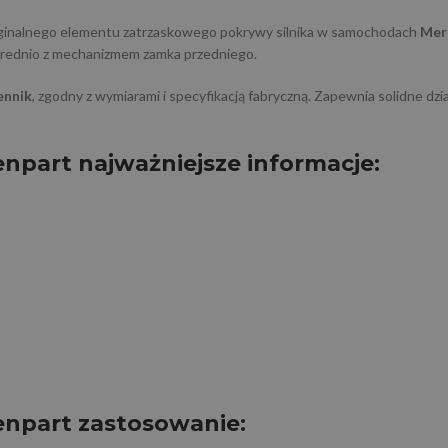
ryginalnego elementu zatrzaskowego pokrywy silnika w samochodach
Mer
średnio z mechanizmem zamka przedniego.
ennik
, zgodny z wymiarami i specyfikacją fabryczną. Zapewnia solidne dz
part najważniejsze informacje:
npart zastosowanie: