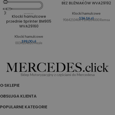
BEZ BLIŹNIAKÓW WVA29192
Klocki hamulcowe
Klocki hamulcowe
136,16
zł
9064210400 9104204000 Remsa
przednie Sprinter BM905
WVA29160
Klocki hamulcowe
199,00
zł
0034204620 Meyle
Sklep Motoryzacyjny z częściami do Mercedesa
O SKLEPIE
OBSŁUGA KLIENTA
POPULARNE KATEGORIE