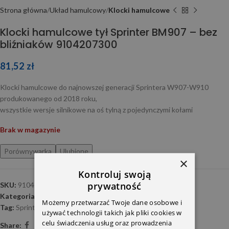
Strona główna
Układ hamulcowy
Klocki hamulcowe
Klocki hamulcowe tył Sprinter BM907 – bez
bliźniaków 9104207300
81,52
zł
Klocki hamulcowe do najnowszej generacji Sprintera W907-W910
produkowanego od 2018 roku,
wszystkie wersje silnikowe na oś tylną z pojedynczymi kołami
Brak w magazynie
Porównywarka
Ulubione
×
Kontroluj swoją
prywatność
SKU:
9104203700
Kategoria:
Klocki hamulcowe
Możemy przetwarzać Twoje dane osobowe i
Tag:
Sprinter-W907
używać technologii takich jak pliki cookies w
celu świadczenia usług oraz prowadzenia
Share: