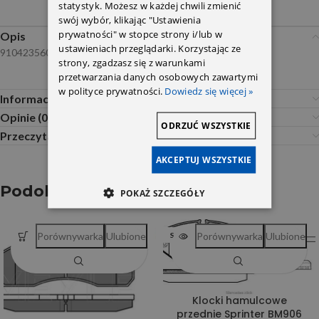
statystyk. Możesz w każdej chwili zmienić
swój wybór, klikając "Ustawienia
prywatności" w stopce strony i/lub w
Opis
ustawieniach przeglądarki. Korzystając ze
9104235600 OE
strony, zgadzasz się z warunkami
przetwarzania danych osobowych zawartymi
w polityce prywatności.
Dowiedz się więcej »
Informacje dodatkowe
Opinie (0)
ODRZUĆ WSZYSTKIE
Przeczytaj Przed Zakupem
AKCEPTUJ WSZYSTKIE
Podobne produkty
POKAŻ SZCZEGÓŁY
Porównywarka
Ulubione
Porównywarka
Ulubione
SOLD OUT
Klocki hamulcowe
przednie Sprinter BM906