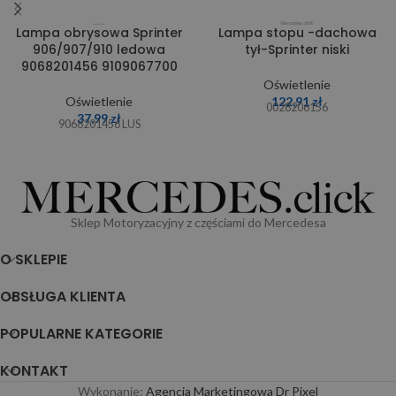
Lampa obrysowa Sprinter
Lampa stopu -dachowa
906/907/910 ledowa
tył-Sprinter niski
9068201456 9109067700
Oświetlenie
Oświetlenie
122,91
zł
0028206156
37,99
zł
9068201456 LUS
Sklep Motoryzacyjny z częściami do Mercedesa
O SKLEPIE
OBSŁUGA KLIENTA
POPULARNE KATEGORIE
KONTAKT
Wykonanie:
Agencja Marketingowa Dr Pixel