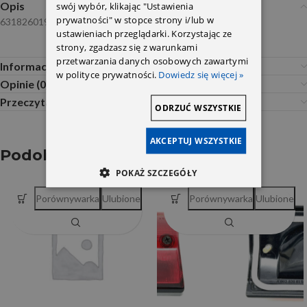
swój wybór, klikając "Ustawienia
Opis
prywatności" w stopce strony i/lub w
6318260190
ustawieniach przeglądarki. Korzystając ze
strony, zgadzasz się z warunkami
przetwarzania danych osobowych zawartymi
Informacje dodatkowe
w polityce prywatności.
Dowiedz się więcej »
Opinie (0)
Przeczytaj Przed Zakupem
ODRZUĆ WSZYSTKIE
AKCEPTUJ WSZYSTKIE
Podobne produkty
POKAŻ SZCZEGÓŁY
Porównywarka
Ulubione
Porównywarka
Ulubione