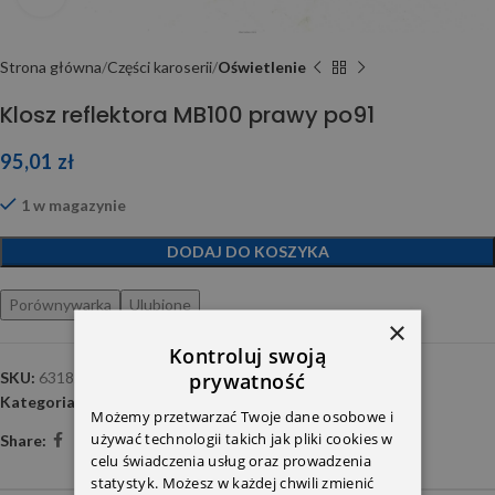
Strona główna
Części karoserii
Oświetlenie
Klosz reflektora MB100 prawy po91
95,01
zł
1 w magazynie
DODAJ DO KOSZYKA
Porównywarka
Ulubione
×
Kontroluj swoją
prywatność
SKU:
6318260190
Kategoria:
Oświetlenie
Możemy przetwarzać Twoje dane osobowe i
używać technologii takich jak pliki cookies w
Share:
celu świadczenia usług oraz prowadzenia
statystyk. Możesz w każdej chwili zmienić