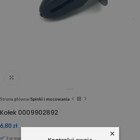
Click to enlarge
Strona główna
Spinki i mocowania
Kołek 0009902892
6,80
zł
×
5 w magazynie
Kontroluj swoją