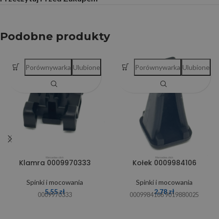
Podobne produkty
Porównywarka
Ulubione
Porównywarka
Ulubione
Klamra 0009970333
Kołek 0009984106
Spinki i mocowania
Spinki i mocowania
5,55
zł
2,78
zł
0009970333
0009984106 9019880025