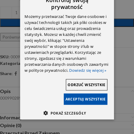
prywatność
Możemy przetwarzać Twoje dane osobowe i
używać technologii takich jak pliki cookies w
DODAJ DO KOSZYKA
celu świadczenia usług oraz prowadzenia
statystyk. Możesz w każdej chwili zmienić
Porównywarka
Ulubione
swój wybór, klikając "Ustawienia
prywatności" w stopce strony i/lub w
ustawieniach przeglądarki. Korzystając ze
SKU:
0009902892
strony, zgadzasz się z warunkami
Kategoria:
Spinki i mocowania
przetwarzania danych osobowych zawartymi
w polityce prywatności.
Dowiedz się więcej »
Share:
ODRZUĆ WSZYSTKIE
Opis
0009902892
AKCEPTUJ WSZYSTKIE
POKAŻ SZCZEGÓŁY
Informacje dodatkowe
Opinie (0)
Przeczytaj Przed Zakupem