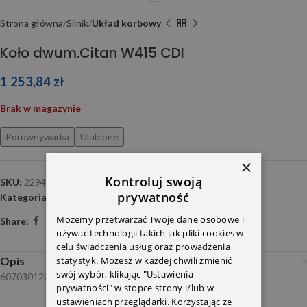
Strona główna
Silnik
Układ korbowy
Koło dwum.Citan W415 CDI
1 253,84
zł
Brak w magazynie
Porównywarka
Ulubione
×
Kontroluj swoją
SKU:
2294002113
prywatność
Kategoria:
Układ korbowy
Możemy przetwarzać Twoje dane osobowe i
Share:
używać technologii takich jak pliki cookies w
celu świadczenia usług oraz prowadzenia
statystyk. Możesz w każdej chwili zmienić
Opis
swój wybór, klikając "Ustawienia
6070301205 6070301405 6070301505
prywatności" w stopce strony i/lub w
ustawieniach przeglądarki. Korzystając ze