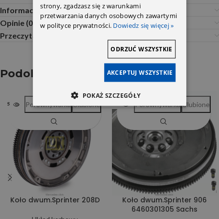
strony, zgadzasz się z warunkami
Informacje dodatkowe
przetwarzania danych osobowych zawartymi
Opinie (0)
w polityce prywatności.
Dowiedz się więcej »
Przeczytaj Przed Zakupem
ODRZUĆ WSZYSTKIE
Podobne produkty
AKCEPTUJ WSZYSTKIE
POKAŻ SZCZEGÓŁY
Porównywarka
Ulubione
Porównywarka
Ulubione
SOLD OUT
SOLD OUT
Koło dwum.Sprinter 208D
Koło dwum.Sprinter 906
6460301305 Sachs