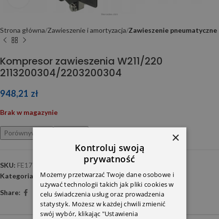
Strona główna
Zawieszenie i amortyzacja
Zawieszenie pneumatyczne
Kompresor zawieszenia W211/220
2113200304/2203200304
948,21
zł
Brak w magazynie
Porównywarka
Ulubione
×
Kontroluj swoją
prywatność
SKU:
FE177705
Możemy przetwarzać Twoje dane osobowe i
Kategoria:
Zawieszenie pneumatyczne
używać technologii takich jak pliki cookies w
Share:
celu świadczenia usług oraz prowadzenia
statystyk. Możesz w każdej chwili zmienić
swój wybór, klikając "Ustawienia