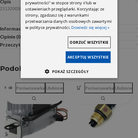
Opis
prywatności" w stopce strony i/lub w
2113200304/2203200304 Febi
ustawieniach przeglądarki. Korzystając ze
strony, zgadzasz się z warunkami
przetwarzania danych osobowych zawartymi
w polityce prywatności.
Dowiedz się więcej »
Informacje dodatkowe
Opinie (0)
ODRZUĆ WSZYSTKIE
Przeczytaj Przed Zakupem
AKCEPTUJ WSZYSTKIE
Podobne produkty
POKAŻ SZCZEGÓŁY
Porównywarka
Ulubione
Porównywarka
Ulubione
SOLD OUT