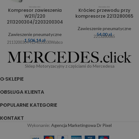
Kompresor zawieszenia
Króciec przewodu przy
W211/220
kompresorze 2213280065
2113200304/2203200304
Zawieszenie pneumatyczne
Zawieszenie pneumatyczne
54,00
zł
2213280065
1 506,14
zł
2113200304 4154033030Wabco
Sklep Motoryzacyjny z częściami do Mercedesa
O SKLEPIE
OBSŁUGA KLIENTA
POPULARNE KATEGORIE
KONTAKT
Wykonanie:
Agencja Marketingowa Dr Pixel