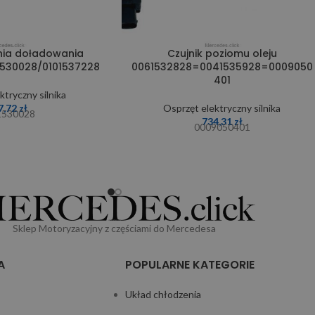
enia doładowania
Czujnik poziomu oleju
1530028/0101537228
0061532828=0041535928=0009050
401
ktryczny silnika
7,72
zł
Osprzęt elektryczny silnika
1530028
734,31
zł
0009050401
Sklep Motoryzacyjny z częściami do Mercedesa
A
POPULARNE KATEGORIE
Układ chłodzenia