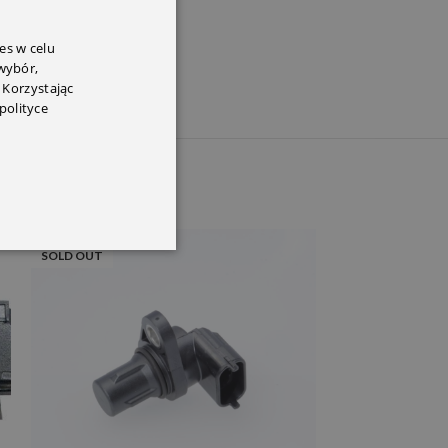
PEM
es w celu
 wybór,
 Korzystając
polityce
SOLD OUT
SOLD OUT