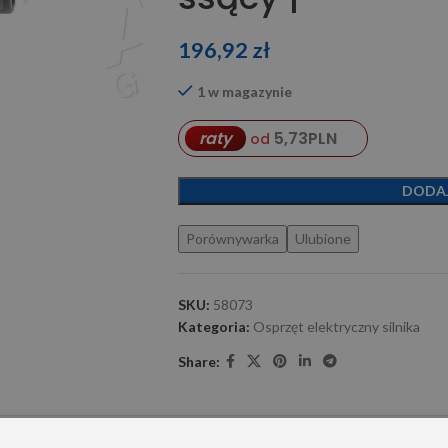
196,92
zł
1 w magazynie
5,73
PLN
raty
od
DODA
Porównywarka
Ulubione
SKU:
58073
Kategoria:
Osprzęt elektryczny silnika
Share: