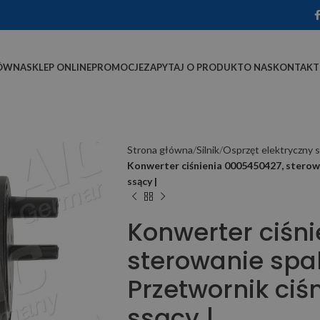
ÓWNA
SKLEP ONLINE
PROMOCJE
ZAPYTAJ O PRODUKT
O NAS
KONTAKT
Strona główna
Silnik
Osprzęt elektryczny s
Konwerter ciśnienia 0005450427, sterowa
ssący |
Konwerter ciśn
sterowanie spal
Przetwornik ciśn
ssący |