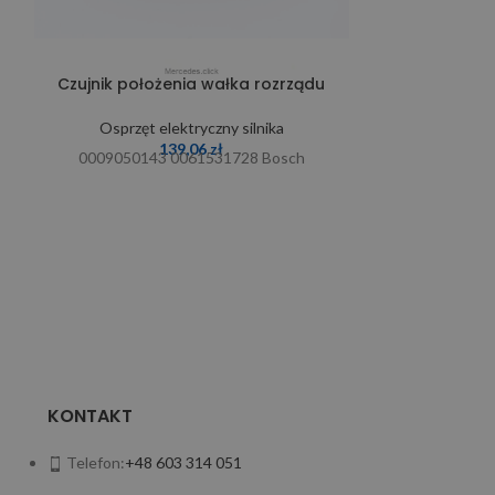
Czujnik położenia wałka rozrządu
Czujnik poł
Osprzęt elektryczny silnika
Osprzęt 
139,06
zł
0009050143 0061531728 Bosch
000905
KONTAKT
Telefon:
+48 603 314 051