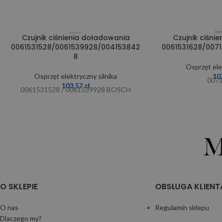
Czujnik ciśnienia doładowania
Czujnik ciśni
0061531528/0061539928/004153842
0061531628/007
8
Osprzęt ele
Osprzęt elektryczny silnika
10
007
103,57
zł
0061531528 / 0061539928 BOSCH
O SKLEPIE
OBSŁUGA KLIENT
O nas
Regulamin sklepu
Dlaczego my?