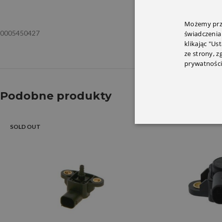
OPIS
INFORMACJ
Możemy prze
0005450427
świadczenia
klikając "Us
ze strony, 
prywatności
Podobne produkty
SOLD OUT