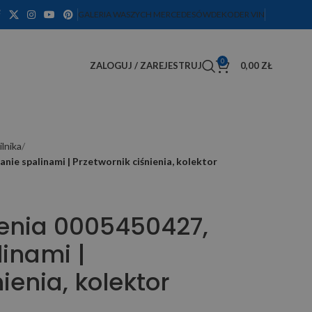
GALERIA WASZYCH MERCEDESÓW
DEKODER VIN
0
ZALOGUJ / ZAREJESTRUJ
0,00
ZŁ
ilnika
nie spalinami | Przetwornik ciśnienia, kolektor
ienia 0005450427,
inami |
ienia, kolektor