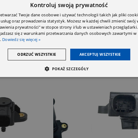
E DODATKOWE
OPINIE (0)
PRZECZYTAJ PRZED ZAKU
Kontroluj swoją prywatność
twarzać Twoje dane osobowe i używać technologii takich jak pliki cooki
 usług oraz prowadzenia statystyk. Możesz w każdej chwili zmienić swój
tawienia prywatności" w stopce strony i/lub w ustawieniach przeglądarki.
zgadzasz się z warunkami przetwarzania danych osobowych zawartymi w 
.
Dowiedz się więcej »
ODRZUĆ WSZYSTKIE
AKCEPTUJ WSZYSTKIE
POKAŻ SZCZEGÓŁY