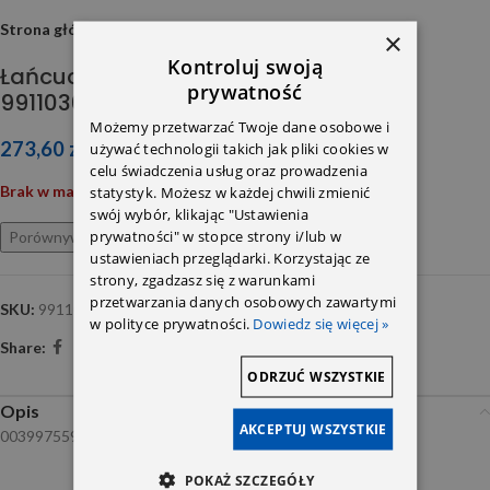
Strona główna
×
Kontroluj swoją
Łańcuch rozrządu OM601
prywatność
99110365/50031838
Możemy przetwarzać Twoje dane osobowe i
273,60
zł
używać technologii takich jak pliki cookies w
celu świadczenia usług oraz prowadzenia
statystyk. Możesz w każdej chwili zmienić
Brak w magazynie
swój wybór, klikając "Ustawienia
prywatności" w stopce strony i/lub w
Porównywarka
Ulubione
ustawieniach przeglądarki. Korzystając ze
strony, zgadzasz się z warunkami
przetwarzania danych osobowych zawartymi
SKU:
99110365
w polityce prywatności.
Dowiedz się więcej »
Share:
ODRZUĆ WSZYSTKIE
Opis
AKCEPTUJ WSZYSTKIE
0039975594
POKAŻ SZCZEGÓŁY