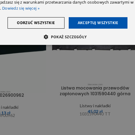
zgadzasz się z warunkami przetwarzania danych osobowych zawartymi w 
.
Dowiedz się więcej »
ODRZUĆ WSZYSTKIE
AKCEPTUJ WSZYSTKIE
POKAŻ SZCZEGÓŁY
Listwa mocowania przewodów
zapłonowych 1031590440 górna
2026900962
Listwy i nakładki
 i nakładki
45,02
zł
8,13
zł
1031590440 TT
6900962