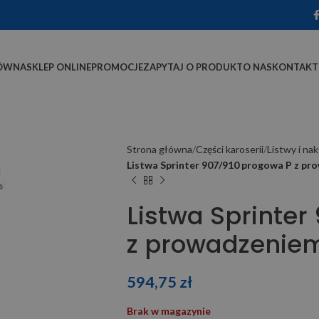
ÓWNA
SKLEP ONLINE
PROMOCJE
ZAPYTAJ O PRODUKT
O NAS
KONTAKT
Strona główna
Części karoserii
Listwy i nak
Listwa Sprinter 907/910 progowa P z pr
Listwa Sprinter
z prowadzeniem
594,75
zł
Brak w magazynie