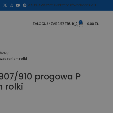
GALERIA WASZYCH MERCEDESÓW
DEKODER VIN
0
ZALOGUJ / ZAREJESTRUJ
0,00
ZŁ
ładki
owadzeniem rolki
 907/910 progowa P
 rolki