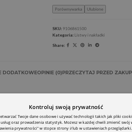
Porównywarka
Ulubione
SKU:
9106861500
Kategoria:
Listwy i nakładki
Share:
E DODATKOWE
OPINIE (0)
PRZECZYTAJ PRZED ZAKU
Kontroluj swoją prywatność
twarzać Twoje dane osobowe i używać technologii takich jak pliki cooki
 usług oraz prowadzenia statystyk. Możesz w każdej chwili zmienić swój
tawienia prywatności" w stopce strony i/lub w ustawieniach przeglądarki.