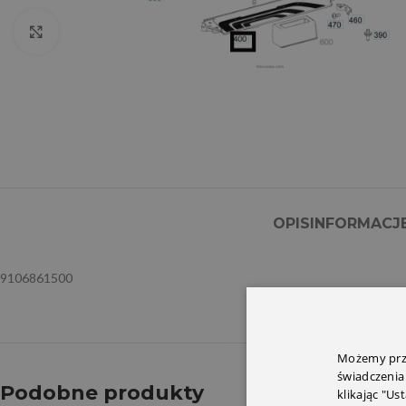
Click to enlarge
OPIS
INFORMACJ
9106861500
Możemy prze
świadczenia
Podobne produkty
klikając "Us