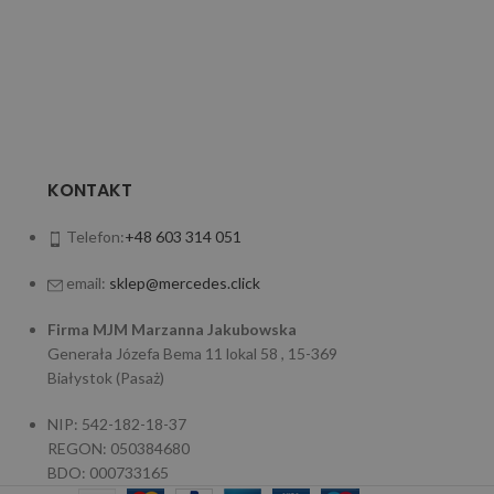
KONTAKT
Telefon:
+48 603 314 051
email:
sklep@mercedes.click
Firma MJM Marzanna Jakubowska
Generała Józefa Bema 11 lokal 58 , 15-369
Białystok (Pasaż)
NIP: 542-182-18-37
REGON: 050384680
BDO: 000733165