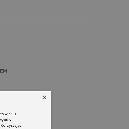
PEM
×
es w celu
 wybór,
 Korzystając