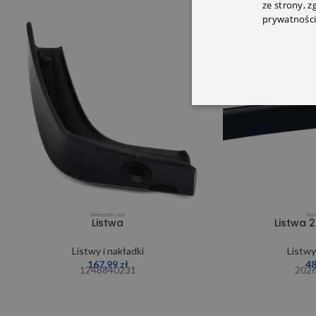
ze strony, 
prywatności
Listwa
Listwa 
Listwy i nakładki
Listwy
167,99
zł
4
1248840231
202