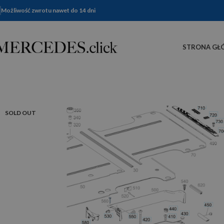
Możliwość zwrotu nawet do 14 dni
STRONA GŁ
SOLD OUT