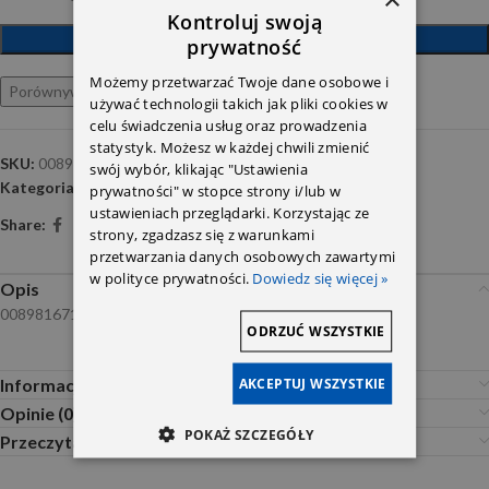
Kontroluj swoją
DODAJ DO KOSZYKA
prywatność
Możemy przetwarzać Twoje dane osobowe i
Porównywarka
Ulubione
używać technologii takich jak pliki cookies w
celu świadczenia usług oraz prowadzenia
statystyk. Możesz w każdej chwili zmienić
SKU:
0089816710
swój wybór, klikając "Ustawienia
Kategoria:
Accessories
prywatności" w stopce strony i/lub w
ustawieniach przeglądarki. Korzystając ze
Share:
strony, zgadzasz się z warunkami
przetwarzania danych osobowych zawartymi
w polityce prywatności.
Dowiedz się więcej »
Opis
0089816710
ODRZUĆ WSZYSTKIE
AKCEPTUJ WSZYSTKIE
Informacje dodatkowe
Opinie (0)
POKAŻ SZCZEGÓŁY
Przeczytaj Przed Zakupem