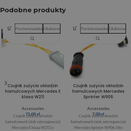
Podobne produkty
Porównywarka
Ulubione
Porównywarka
Ulubione
Czujnik zużycia okładzin
Czujnik zużycia okładzin
hamulcowych Mercedes E
hamulcowych Mercedes
klasa W211
Sprinter W906
Accessories
Accessories
71,00
zł
7,00
zł
Czujnik zużycia okładzin
Czujnik zużycia okładzin
hamulcowych (styk ostrzegawczy)
hamulcowych (styk ostrzegawczy)
Mercedes E klasa W211 o
Mercedes Sprinter W906, Vito