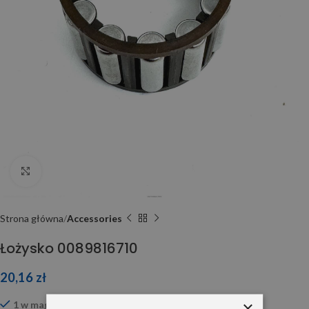
Click to enlarge
Strona główna
Accessories
Łożysko 0089816710
20,16
zł
×
1 w magazynie