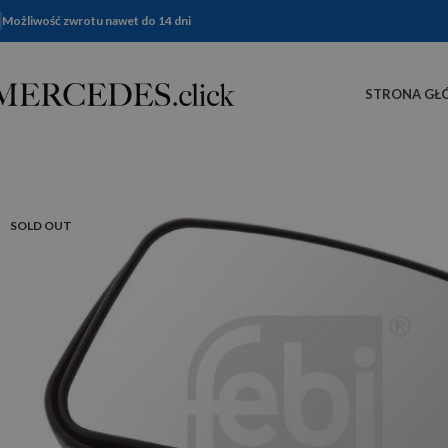
Możliwość zwrotu nawet do 14 dni
STRONA GŁ
SOLD OUT