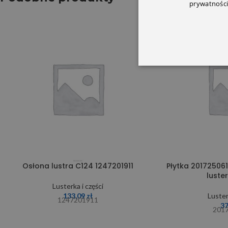
prywatności
Osłona lustra C124 1247201911
Płytka 201725061
luste
Lusterka i części
133,09
zł
Luster
1247201911
3
201