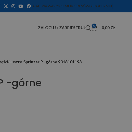
GALERIA WASZYCH MERCEDESÓW
DEKODER VIN
0
ZALOGUJ / ZAREJESTRUJ
0,00
ZŁ
zęści
Lustro Sprinter P -górne 9018101193
 P -górne