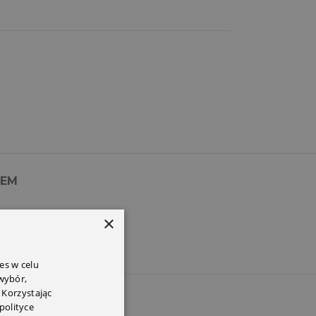
PEM
×
es w celu
 wybór,
 Korzystając
polityce