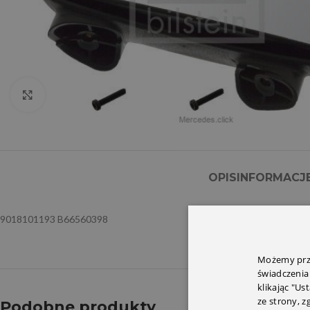
Click to enlarge
OPIS
INFORMACJ
9018101193 B66560398
Możemy prze
świadczenia
klikając "Us
ze strony, 
Podobne produkty