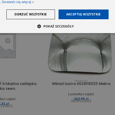
.
Dowiedz się więcej »
ODRZUĆ WSZYSTKIE
AKCEPTUJ WSZYSTKIE
POKAŻ SZCZEGÓŁY
1 trókątna zaślepka
Wkład lustra 0028110033 Mekra
rka zewn.
Lusterka i części
ka i części
263,99
zł
0028110033
7,31
zł
7250611