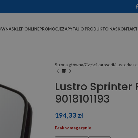
ÓWNA
SKLEP ONLINE
PROMOCJE
ZAPYTAJ O PRODUKT
O NAS
KONTAKT
Strona główna
Części karoserii
Lusterka i c
Lustro Sprinter
9018101193
194,33
zł
Brak w magazynie