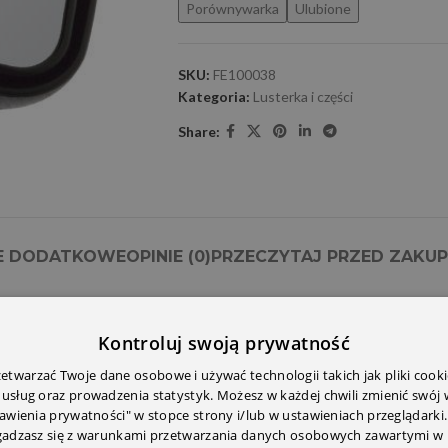
Porównywarka
Ulubione
SKU:
FE100038
Kategoria:
Lusterka i części
Share:
E DODATKOWE
OPINIE (0)
PRZECZYTAJ PRZED ZAKU
Kontroluj swoją prywatność
twarzać Twoje dane osobowe i używać technologii takich jak pliki cooki
 usług oraz prowadzenia statystyk. Możesz w każdej chwili zmienić swój
tawienia prywatności" w stopce strony i/lub w ustawieniach przeglądarki.
zgadzasz się z warunkami przetwarzania danych osobowych zawartymi w 