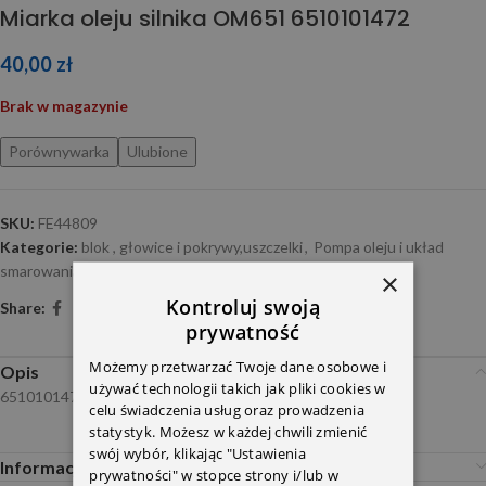
Miarka oleju silnika OM651 6510101472
40,00
zł
Brak w magazynie
Porównywarka
Ulubione
SKU:
FE44809
Kategorie:
blok , głowice i pokrywy,uszczelki
,
Pompa oleju i układ
smarowania
×
Kontroluj swoją
Share:
prywatność
Możemy przetwarzać Twoje dane osobowe i
Opis
używać technologii takich jak pliki cookies w
6510101472
celu świadczenia usług oraz prowadzenia
statystyk. Możesz w każdej chwili zmienić
swój wybór, klikając "Ustawienia
Informacje dodatkowe
prywatności" w stopce strony i/lub w