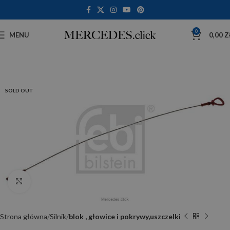
0
MENU
0,00
Z
SOLD OUT
Click to enlarge
Strona główna
Silnik
blok , głowice i pokrywy,uszczelki