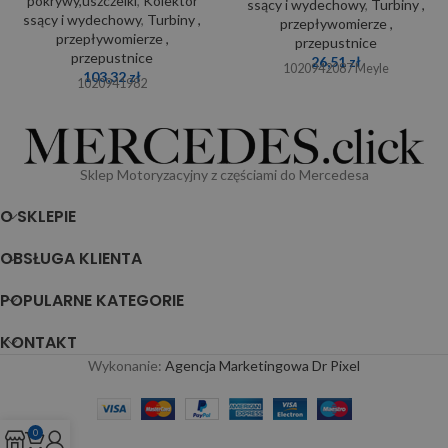
pokrywy,uszczelki
,
Kolektor
ssący i wydechowy
,
Turbiny ,
ssący i wydechowy
,
Turbiny ,
przepływomierze ,
przepływomierze ,
przepustnice
przepustnice
26,51
zł
1020942087 Meyle
103,32
zł
1020941982
Sklep Motoryzacyjny z częściami do Mercedesa
O SKLEPIE
OBSŁUGA KLIENTA
POPULARNE KATEGORIE
KONTAKT
Wykonanie:
Agencja Marketingowa Dr Pixel
0