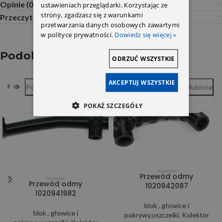
Opinie (0)
ustawieniach przeglądarki. Korzystając ze
strony, zgadzasz się z warunkami
Przeczytaj Przed Zakupem
przetwarzania danych osobowych zawartymi
w polityce prywatności.
Dowiedz się więcej »
Podobne produkty
ODRZUĆ WSZYSTKIE
AKCEPTUJ WSZYSTKIE
Porównywarka
Ulubione
Porównywarka
Ulubione
SOLD OUT
SOLD OUT
POKAŻ SZCZEGÓŁY
Przewód odmy
Przewód odmy
1020942087
1020941982
blok , głowice i
blok , głowice i
pokrywy,uszczelki
,
Kolektor