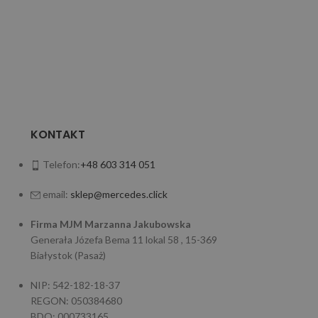
W107/117/126
1100162420 1
KONTAKT
Telefon:
+48 603 314 051
email:
sklep@mercedes.click
Firma MJM Marzanna Jakubowska
Generała Józefa Bema 11 lokal 58 , 15-369
Białystok (Pasaż)
NIP: 542-182-18-37
REGON: 050384680
BDO: 000733165