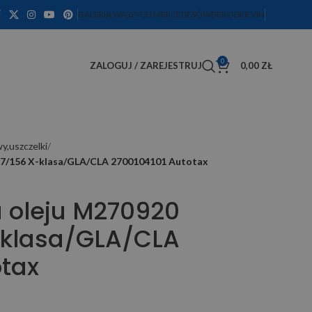
GALERIA WASZYCH MERCEDESÓW
DEKODER VIN
0
ZALOGUJ / ZAREJESTRUJ
0,00
ZŁ
wy,uszczelki
7/156 X-klasa/GLA/CLA 2700104101 Autotax
 oleju M270920
-klasa/GLA/CLA
otax