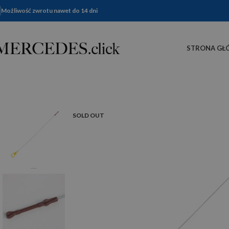
Możliwość zwrotu nawet do 14 dni
STRONA GŁ
SOLD OUT