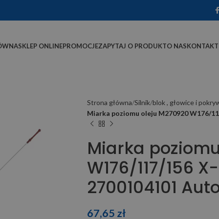
ÓWNA
SKLEP ONLINE
PROMOCJE
ZAPYTAJ O PRODUKT
O NAS
KONTAKT
Strona główna
Silnik
blok , głowice i pokry
Miarka poziomu oleju M270920 W176/11
Miarka poziomu
W176/117/156 X
2700104101 Aut
67,65
zł