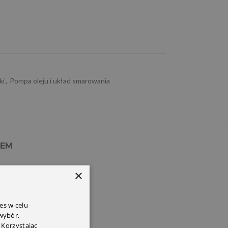
ki
,
Pompa oleju i układ smarowania
PEM
×
es w celu
 wybór,
 Korzystając