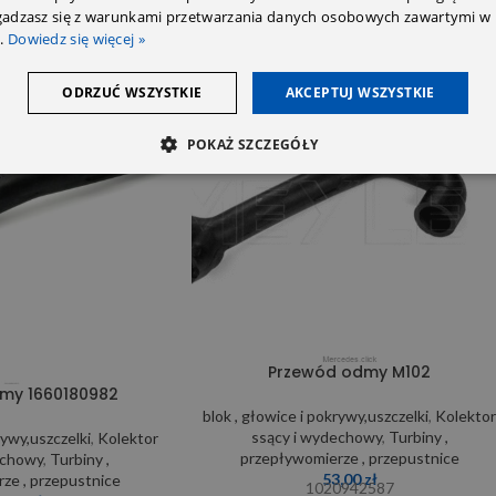
zgadzasz się z warunkami przetwarzania danych osobowych zawartymi w 
.
Dowiedz się więcej »
ODRZUĆ WSZYSTKIE
AKCEPTUJ WSZYSTKIE
SOLD OUT
POKAŻ SZCZEGÓŁY
Przewód odmy M102
my 1660180982
blok , głowice i pokrywy,uszczelki
,
Kolekto
ssący i wydechowy
,
Turbiny ,
rywy,uszczelki
,
Kolektor
przepływomierze , przepustnice
echowy
,
Turbiny ,
53,00
zł
ze , przepustnice
1020942587