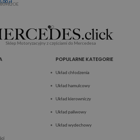
5,00
zł
180982OE
Sklep Motoryzacyjny z częściami do Mercedesa
A
POPULARNE KATEGORIE
Układ chłodzenia
Układ hamulcowy
Układ kierowniczy
Układ paliwowy
Układ wydechowy
ści