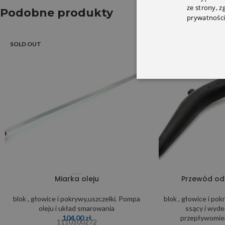
ze strony, 
Podobne produkty
prywatności
SOLD OUT
SOLD OUT
Miarka oleju
Przewód od
blok , głowice i pokrywy,uszczelki
,
Pompa
blok , głowice i pok
oleju i układ smarowania
ssący i wyd
104,00
zł
przepływomier
1110100272