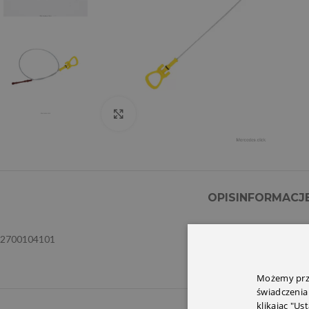
Click to enlarge
OPIS
INFORMACJ
2700104101
Możemy prze
świadczenia
klikając "Us