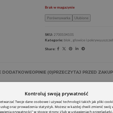
Brak w magazynie
Porównywarka
Ulubione
SKU:
2700104101
Kategorie:
blok , głowice i pokrywy,uszczel
Share:
E DODATKOWE
OPINIE (0)
PRZECZYTAJ PRZED ZAKU
Kontroluj swoją prywatność
twarzać Twoje dane osobowe i używać technologii takich jak pliki cooki
 usług oraz prowadzenia statystyk. Możesz w każdej chwili zmienić swój
tawienia prywatności" w stopce strony i/lub w ustawieniach przeglądarki.