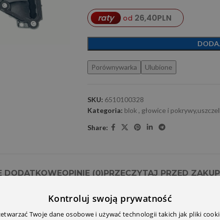
26,40
PLN
raty
od
DODA
Porównywarka
Ulubione
SKU:
6510100328
Kategoria:
blok , głowice i pokrywy,uszczel
Share:
E DODATKOWE
OPINIE (0)
PRZECZYTAJ PRZED ZAKU
Kontroluj swoją prywatność
twarzać Twoje dane osobowe i używać technologii takich jak pliki cooki