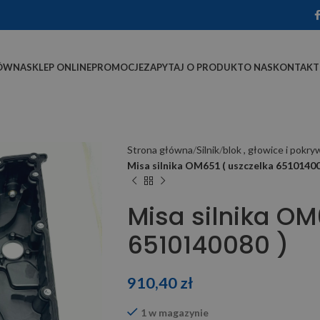
ÓWNA
SKLEP ONLINE
PROMOCJE
ZAPYTAJ O PRODUKT
O NAS
KONTAKT
Strona główna
Silnik
blok , głowice i pokry
Misa silnika OM651 ( uszczelka 65101400
Misa silnika OM
6510140080 )
910,40
zł
1 w magazynie