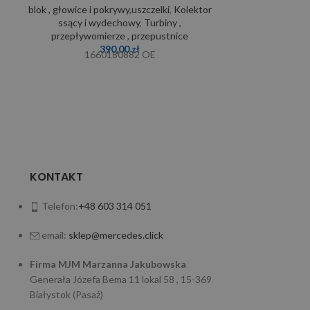
r
blok , głowice i pokrywy,uszczelki
,
Kolektor
blok , głow
ssący i wydechowy
,
Turbiny ,
11
przepływomierze , przepustnice
390,00
zł
1660180882 OE
KONTAKT
Telefon:
+48 603 314 051
email:
sklep@mercedes.click
Firma MJM Marzanna Jakubowska
Generała Józefa Bema 11 lokal 58 , 15-369
Białystok (Pasaż)