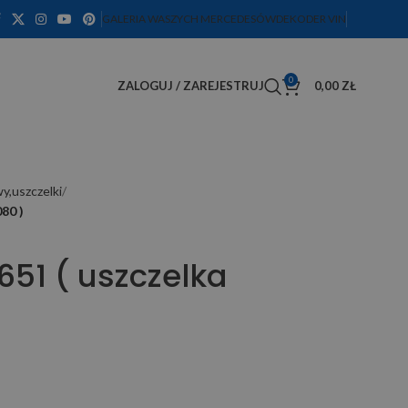
GALERIA WASZYCH MERCEDESÓW
DEKODER VIN
0
ZALOGUJ / ZAREJESTRUJ
0,00
ZŁ
wy,uszczelki
80 )
651 ( uszczelka