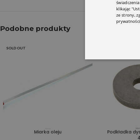
świadczenia
klikając "Us
ze strony, 
prywatności
Podobne produkty
SOLD OUT
Miarka oleju
Podkładka dy