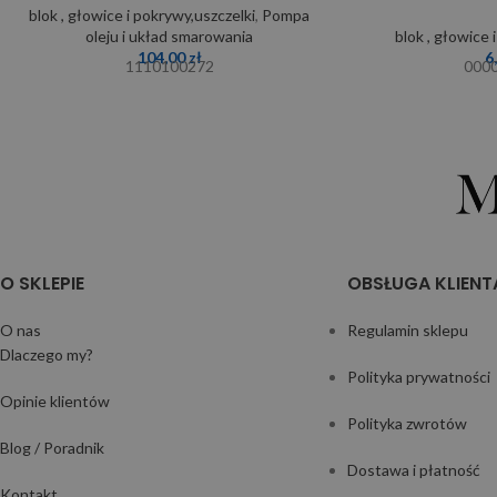
blok , głowice i pokrywy,uszczelki
,
Pompa
oleju i układ smarowania
blok , głowice 
104,00
zł
6
1110100272
000
O SKLEPIE
OBSŁUGA KLIENT
O nas
Regulamin sklepu
Dlaczego my?
Polityka prywatności
Opinie klientów
Polityka zwrotów
Blog / Poradnik
Dostawa i płatność
Kontakt