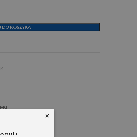
J DO KOSZYKA
ki
PEM
×
es w celu