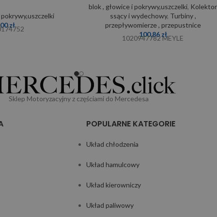
blok , głowice i pokrywy,uszczelki
,
Kolekto
i pokrywy,uszczelki
ssący i wydechowy
,
Turbiny ,
,00
zł
przepływomierze , przepustnice
0174752
100,86
zł
1020947782 MEYLE
Sklep Motoryzacyjny z częściami do Mercedesa
A
POPULARNE KATEGORIE
Układ chłodzenia
Układ hamulcowy
Układ kierowniczy
Układ paliwowy