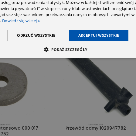
 usług oraz prowadzenia statystyk. Możesz w każdej chwili zmienić swój
tawienia prywatności" w stopce strony i/lub w ustawieniach przeglądarki.
zgadzasz się z warunkami przetwarzania danych osobowych zawartymi w 
.
Dowiedz się więcej »
ODRZUĆ WSZYSTKIE
AKCEPTUJ WSZYSTKIE
POKAŻ SZCZEGÓŁY
stansowa 000 017
Przewód odmy 1020947782
4752