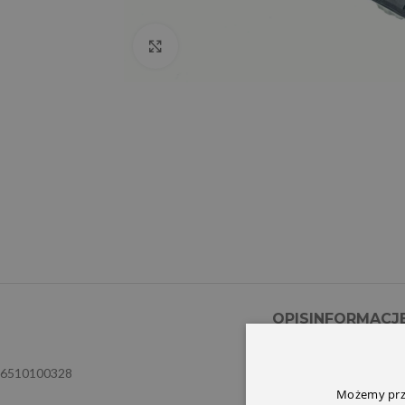
Click to enlarge
OPIS
INFORMACJ
6510100328
Możemy prze