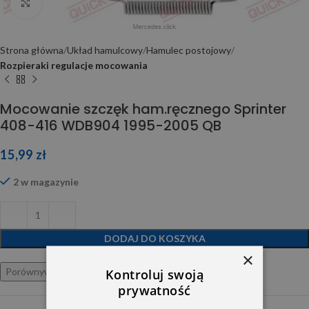
Click to enlarge
Strona główna
Układ hamulcowy
Hamulec postojowy
Rozpieraki regulacje mocowania
Mocowanie szczęk ham.ręcznego Sprinter
408-416 WDB904 1995-2005 QB
15,99
zł
2 w magazynie
DODAJ DO KOSZYKA
×
Porównywarka
Ulubione
Kontroluj swoją
prywatność