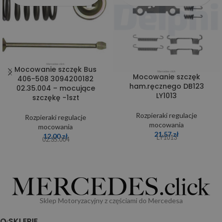
Mocowanie szczęk Bus
Mocowanie szczęk
406-508 3094200182
ham.ręcznego DB123
02.35.004 – mocujące
LY1013
szczękę -1szt
Rozpieraki regulacje
Rozpieraki regulacje
mocowania
mocowania
21,57
zł
12,00
zł
LY1013
02.35.004
Sklep Motoryzacyjny z częściami do Mercedesa
O SKLEPIE