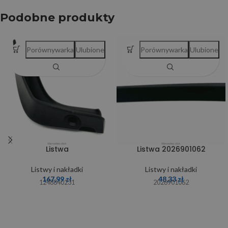
Podobne produkty
Porównywarka
Ulubione
Porównywarka
Ulubione
Listwa
Listwa 2026901062
Listwy i nakładki
Listwy i nakładki
167,99
zł
48,33
zł
1248840231
2026901062