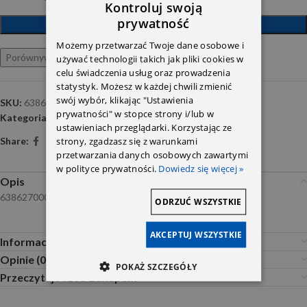
Kontroluj swoją
prywatność
DODAJ DO KOSZYKA
Możemy przetwarzać Twoje dane osobowe i
Porównywarka
Ulubione
używać technologii takich jak pliki cookies w
celu świadczenia usług oraz prowadzenia
statystyk. Możesz w każdej chwili zmienić
swój wybór, klikając "Ustawienia
SKU:
6386270008
prywatności" w stopce strony i/lub w
Kategoria:
Listwy i nakładki
ustawieniach przeglądarki. Korzystając ze
strony, zgadzasz się z warunkami
Share:
przetwarzania danych osobowych zawartymi
w polityce prywatności.
Dowiedz się więcej »
Opis
6386270008
ODRZUĆ WSZYSTKIE
AKCEPTUJ WSZYSTKIE
Informacje dodatkowe
Opinie (0)
POKAŻ SZCZEGÓŁY
Przeczytaj Przed Zakupem