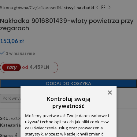
Strona główna
Części karoserii
Listwy i nakładki
Nakładka 9016801439-wloty powietrza przy
zegarach
153,06
zł
1 w magazynie
4,45
PLN
raty
od
DODAJ DO KOSZYKA
×
Kontroluj swoją
Porównywarka
Ulubione
prywatność
Możemy przetwarzać Twoje dane osobowe i
SKU:
EZC-ME-009
używać technologii takich jak pliki cookies w
Kategoria:
Listwy i nakładki
celu świadczenia usług oraz prowadzenia
statystyk. Możesz w każdej chwili zmienić
Share: