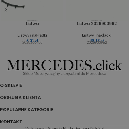
Listwa
Listwa 2026900962
Listwy i nakładki
Listwy i nakładki
5,01
zł
48,13
zł
2028260480
2026900962
Sklep Motoryzacyjny z częściami do Mercedesa
O SKLEPIE
OBSŁUGA KLIENTA
POPULARNE KATEGORIE
KONTAKT
Wykonanie:
Agencja Marketingowa Dr Pixel