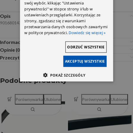
swój wybór, klikając "Ustawienia
prywatności" w stopce strony i/lub w
ustawieniach przeglądarki. Korzystając ze
Opis
strony, zgadzasz się z warunkami
9016801439 NTY
przetwarzania danych osobowych zawartymi
w polityce prywatności.
Dowiedz się więcej »
Informacje dodatkowe
ODRZUĆ WSZYSTKIE
Opinie (0)
Przeczytaj Przed Zakupem
AKCEPTUJ WSZYSTKIE
POKAŻ SZCZEGÓŁY
Podobne produkty
Porównywarka
Ulubione
Porównywarka
Ulubione