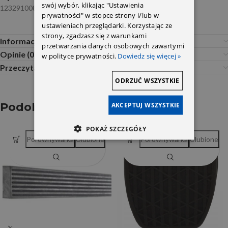
swój wybór, klikając "Ustawienia
1232910082 Febi
prywatności" w stopce strony i/lub w
ustawieniach przeglądarki. Korzystając ze
strony, zgadzasz się z warunkami
Informacje dodatkowe
przetwarzania danych osobowych zawartymi
Opinie (0)
w polityce prywatności.
Dowiedz się więcej »
Przeczytaj Przed Zakupem
ODRZUĆ WSZYSTKIE
AKCEPTUJ WSZYSTKIE
Podobne produkty
POKAŻ SZCZEGÓŁY
Porównywarka
Ulubione
Porównywarka
Ulubione