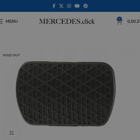
0
MENU
0,00
Z
SOLD OUT
Click to enlarge