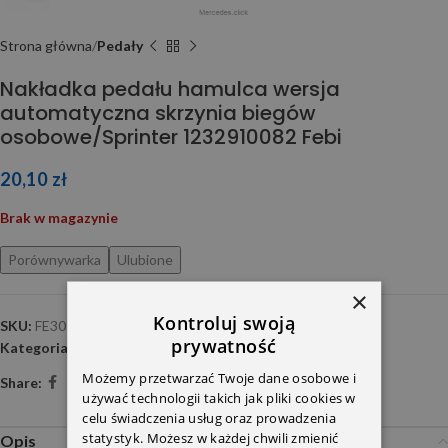
Strona główna
Pedały
Nakładka pedału hamulca wersja
automatyczna skrzynia biegów
osobowe/Sprinter 1232910082 Febi
20,10
zł
Brak w magazynie
Porównywarka
Ulubione
×
Kontroluj swoją
SKU:
FE30777
prywatność
Kategoria:
Pedały
Możemy przetwarzać Twoje dane osobowe i
Share:
używać technologii takich jak pliki cookies w
celu świadczenia usług oraz prowadzenia
statystyk. Możesz w każdej chwili zmienić
Opis