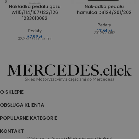
Nakładka pedału gazu
Nakładka pedału
W115/114/107/123/126
hamulca DB124/201/202
1233010082
Pedały
Pedały
17,64
zł
2012920082
57,99
zł
02.27.004 TruckTec
Sklep Motoryzacyjny z częściami do Mercedesa
O SKLEPIE
OBSŁUGA KLIENTA
POPULARNE KATEGORIE
KONTAKT
Wykonanie:
Agencja Marketingowa Dr Pixel