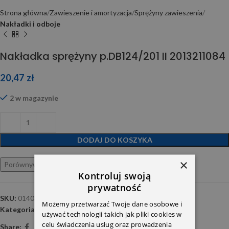
Strona główna
Zawieszenie i amortyzacja
Sprężyny zawieszenia
Nakładki i odboje
Nakładka sprężyny p.DB124/201 II 2013211084
20,47
zł
2 w magazynie
DODAJ DO KOSZYKA
×
Porównywarka
Ulubione
Kontroluj swoją
prywatność
SKU:
0140320014
Możemy przetwarzać Twoje dane osobowe i
Kategoria:
Nakładki i odboje
używać technologii takich jak pliki cookies w
celu świadczenia usług oraz prowadzenia
Share: