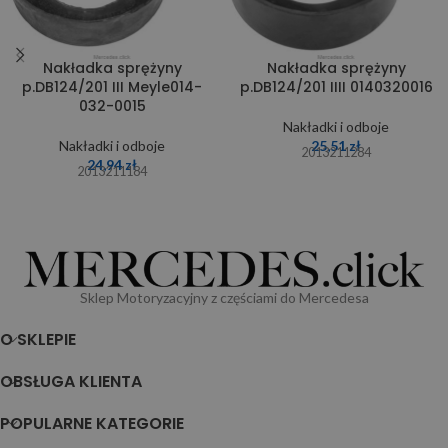
Nakładka sprężyny
Nakładka sprężyny
p.DB124/201 III Meyle014-
p.DB124/201 IIII 0140320016
032-0015
Nakładki i odboje
Nakładki i odboje
25,51
zł
2013211284
24,94
zł
2013211184
Sklep Motoryzacyjny z częściami do Mercedesa
O SKLEPIE
OBSŁUGA KLIENTA
POPULARNE KATEGORIE