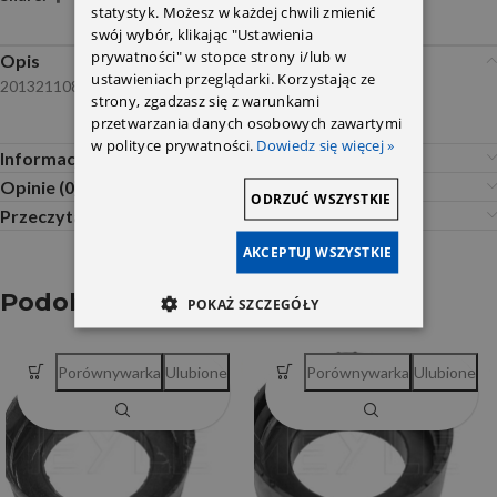
statystyk. Możesz w każdej chwili zmienić
swój wybór, klikając "Ustawienia
prywatności" w stopce strony i/lub w
Opis
ustawieniach przeglądarki. Korzystając ze
2013211084
strony, zgadzasz się z warunkami
przetwarzania danych osobowych zawartymi
w polityce prywatności.
Dowiedz się więcej »
Informacje dodatkowe
Opinie (0)
ODRZUĆ WSZYSTKIE
Przeczytaj Przed Zakupem
AKCEPTUJ WSZYSTKIE
Podobne produkty
POKAŻ SZCZEGÓŁY
Porównywarka
Ulubione
Porównywarka
Ulubione