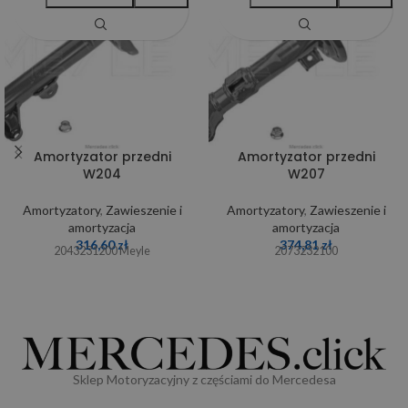
Amortyzator przedni
Amortyzator przedni
W204
W207
Amortyzatory
,
Zawieszenie i
Amortyzatory
,
Zawieszenie i
amortyzacja
amortyzacja
316,60
zł
374,81
zł
2043231200 Meyle
2073232100
Sklep Motoryzacyjny z częściami do Mercedesa