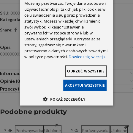
Możemy przetwarzać Twoje dane osobowe i
używać technologii takich jak pliki cookies w
SKU:
000000003276
celu świadczenia usług oraz prowadzenia
Kategoria:
Zawieszenie i amortyzacja
statystyk. Możesz w każdej chwili zmienić
swój wybór, klikając "Ustawienia
Share:
prywatności" w stopce strony i/lub w
ustawieniach przeglądarki. Korzystając ze
strony, zgadzasz się z warunkami
Opis
przetwarzania danych osobowych zawartymi
000000003276
w polityce prywatności.
Dowiedz się więcej »
ODRZUĆ WSZYSTKIE
Informacje dodatkowe
Opinie (0)
AKCEPTUJ WSZYSTKIE
Przeczytaj Przed Zakupem
POKAŻ SZCZEGÓŁY
Podobne produkty
Porównywarka
Ulubione
Porównywarka
Ulubione
SOLD OUT
SOLD OUT