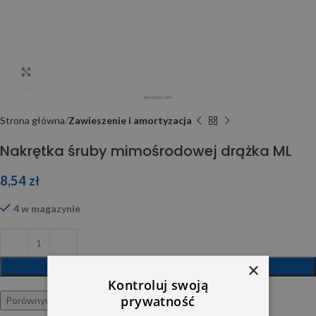
Click to enlarge
Strona główna
Zawieszenie i amortyzacja
Nakrętka śruby mimośrodowej drążka ML
8,54
zł
4 w magazynie
×
DODAJ DO KOSZYKA
Kontroluj swoją
prywatność
Porównywarka
Ulubione