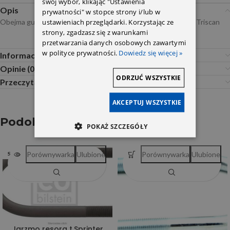
swój wybór, klikając "Ustawienia
Opis
prywatności" w stopce strony i/lub w
ustawieniach przeglądarki. Korzystając ze
Obejma gumy stabilizatora przedniego P DB203 2033231240 Triscan
strony, zgadzasz się z warunkami
przetwarzania danych osobowych zawartymi
w polityce prywatności.
Dowiedz się więcej »
Informacje dodatkowe
Opinie (0)
ODRZUĆ WSZYSTKIE
Przeczytaj Przed Zakupem
AKCEPTUJ WSZYSTKIE
Podobne produkty
POKAŻ SZCZEGÓŁY
Porównywarka
Ulubione
Porównywarka
Ulubione
SOLD OUT
Jarzmo resora t.Sprinter