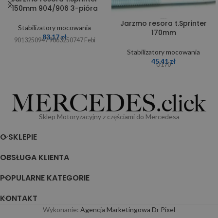
150mm 904/906 3-pióra
Jarzmo resora t.Sprinter
Stabilizatory mocowania
170mm
83,17
zł
9013250947 9063250747 Febi
Stabilizatory mocowania
45,41
zł
U170
Sklep Motoryzacyjny z częściami do Mercedesa
O SKLEPIE
OBSŁUGA KLIENTA
POPULARNE KATEGORIE
KONTAKT
Wykonanie:
Agencja Marketingowa Dr Pixel