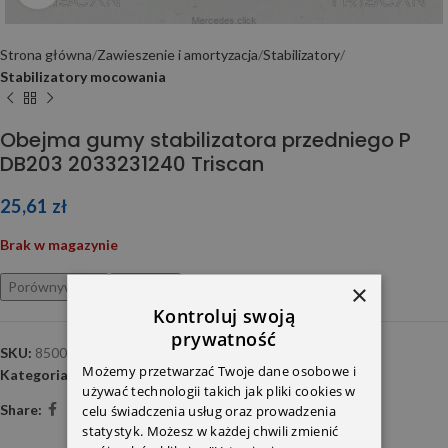
Strona główna
Zawieszenie i amortyzacja
Stabilizatory
Stabilizatory mocowania
Obejma gumy stabilizatora przedniego P
DB203 2033231240 Triscan
25,61
zł
Brak w magazynie
×
Porównywarka
Ulubione
Kontroluj swoją
prywatność
SKU:
850023895
Możemy przetwarzać Twoje dane osobowe i
Kategoria:
Stabilizatory mocowania
używać technologii takich jak pliki cookies w
Share:
celu świadczenia usług oraz prowadzenia
statystyk. Możesz w każdej chwili zmienić