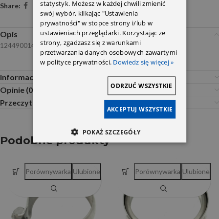
statystyk. Możesz w każdej chwili zmienić
Share:
swój wybór, klikając "Ustawienia
prywatności" w stopce strony i/lub w
ustawieniach przeglądarki. Korzystając ze
Opis
strony, zgadzasz się z warunkami
1244900141 9014900041 6394900041-
przetwarzania danych osobowych zawartymi
w polityce prywatności.
Dowiedz się więcej »
Informacje dodatkowe
ODRZUĆ WSZYSTKIE
Opinie (0)
Przeczytaj Przed Zakupem
AKCEPTUJ WSZYSTKIE
POKAŻ SZCZEGÓŁY
Podobne produkty
Porównywarka
Ulubione
Porównywarka
Ulubione