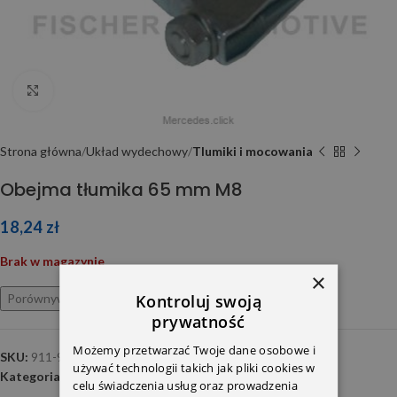
Click to enlarge
Strona główna
Układ wydechowy
Tlumiki i mocowania
Obejma tłumika 65 mm M8
18,24
zł
Brak w magazynie
×
Kontroluj swoją
Porównywarka
Ulubione
prywatność
Możemy przetwarzać Twoje dane osobowe i
SKU:
911-965
używać technologii takich jak pliki cookies w
Kategoria:
Tlumiki i mocowania
celu świadczenia usług oraz prowadzenia