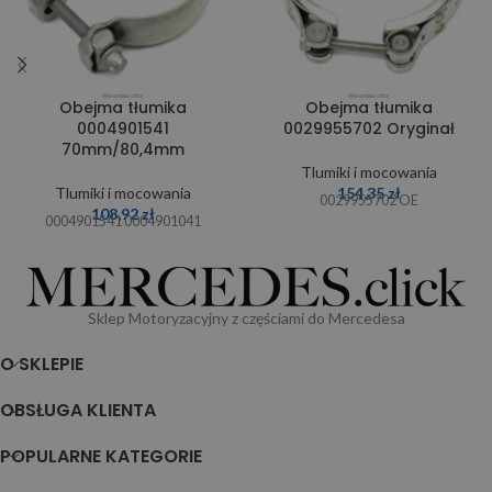
Obejma tłumika
Obejma tłumika
0004901541
0029955702 Oryginał
70mm/80,4mm
Tlumiki i mocowania
Tlumiki i mocowania
154,35
zł
0029955702 OE
108,92
zł
0004901541 0004901041
Sklep Motoryzacyjny z częściami do Mercedesa
O SKLEPIE
OBSŁUGA KLIENTA
POPULARNE KATEGORIE