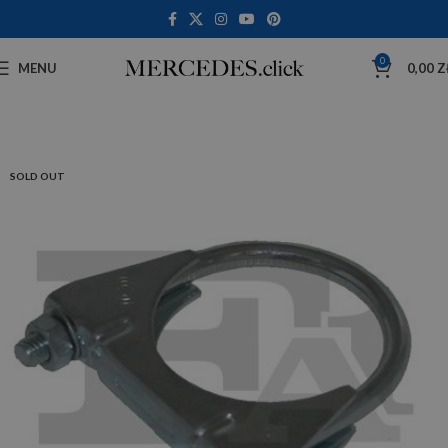
0
MENU
0,00
Z
SOLD OUT