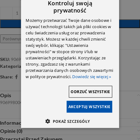
Kontroluj swoją
prywatność
Możemy przetwarzać Twoje dane osobowe i
DODAJ DO KOSZYKA
używać technologii takich jak pliki cookies w
celu świadczenia usług oraz prowadzenia
Porównywarka
Ulubione
statystyk. Możesz w każdej chwili zmienić
swój wybór, klikając "Ustawienia
prywatności" w stopce strony i/lub w
ustawieniach przeglądarki. Korzystając ze
SKU:
9069980040
strony, zgadzasz się z warunkami
Kategoria:
Części karoserii
przetwarzania danych osobowych zawartymi
w polityce prywatności.
Dowiedz się więcej »
Share:
ODRZUĆ WSZYSTKIE
Opis
9069980040
AKCEPTUJ WSZYSTKIE
POKAŻ SZCZEGÓŁY
Informacje dodatkowe
Opinie (0)
Przeczytaj Przed Zakupem