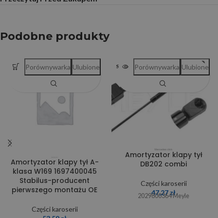
Podobne produkty
Porównywarka
Ulubione
Porównywarka
Ulubione
SOLD OUT
Amortyzator klapy tył
Amortyzator klapy tył A-
DB202 combi
klasa W169 1697400045
Stabilus-producent
Części karoserii
pierwszego montażu OE
47,27
zł
2029800364 Meyle
Części karoserii