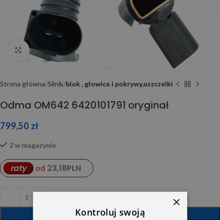
Click to enlarge
Strona główna
Silnik
blok , głowice i pokrywy,uszczelki
Odma OM642 6420101791 oryginał
799,50
zł
2 w magazynie
23,18
PLN
raty
od
×
Kontroluj swoją
DODAJ DO KOSZYKA