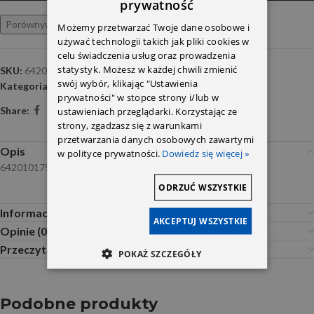
prywatność
Porównywarka
Ulubione
Możemy przetwarzać Twoje dane osobowe i
używać technologii takich jak pliki cookies w
celu świadczenia usług oraz prowadzenia
statystyk. Możesz w każdej chwili zmienić
SKU:
6420101791
swój wybór, klikając "Ustawienia
Kategoria:
blok , głowice i pokrywy,uszczelki
prywatności" w stopce strony i/lub w
Share:
ustawieniach przeglądarki. Korzystając ze
strony, zgadzasz się z warunkami
przetwarzania danych osobowych zawartymi
Opis
w polityce prywatności.
Dowiedz się więcej »
6420101791
ODRZUĆ WSZYSTKIE
Informacje dodatkowe
AKCEPTUJ WSZYSTKIE
Opinie (0)
Przeczytaj Przed Zakupem
POKAŻ SZCZEGÓŁY
Podobne produkty