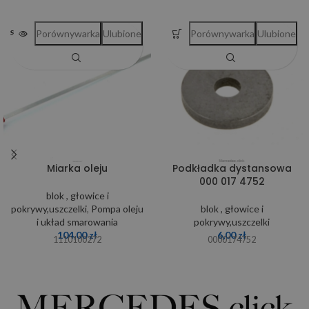
Porównywarka
Ulubione
Porównywarka
Ulubione
SOLD OUT
Miarka oleju
Podkładka dystansowa
000 017 4752
blok , głowice i
pokrywy,uszczelki
,
Pompa oleju
blok , głowice i
i układ smarowania
pokrywy,uszczelki
104,00
zł
6,00
zł
1110100272
0000174752